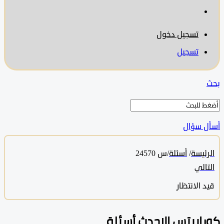
تسجيل دخول
تسجيل
 سؤال
ئيسة
/
أسئلة
/
س 24570
الي
 الانتظار
ابيتس الاحدث أسئلة