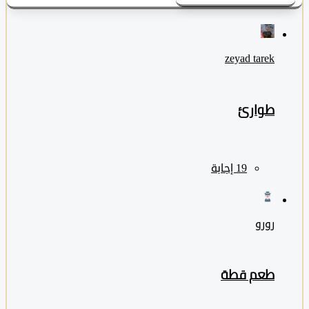
zeyad ‎tarek
طوارئ
رورو
طعم قطة