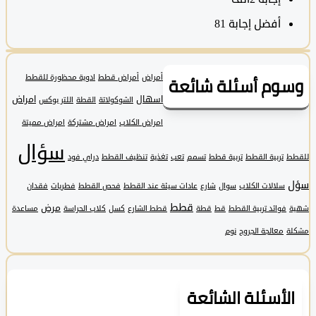
أفضل إجابة
81
وم أسئلة شائعة
أمراض
أمراض قطط
ادوية محظورة للقطط
اسهال
امراض
الشوكولاتة
القطة
اللتر بوكس
امراض الكلاب
امراض مشتركة
امراض مميتة
سؤال
تربية القطط
تربية قطط
تسمم
تعب
تغذية
تنظيف القطط
دراي فود
سلالات الكلاب
سوال
شارع
عادات سيئة عند القطط
فحص القطط
فطريات
فقدان
قطط
مرض
فوائد تربية القطط
قط
قطة
قطط الشارع
كسل
كلاب الحراسة
مساعدة
معالجة الجروح
نوم
لأسئلة الشائعة