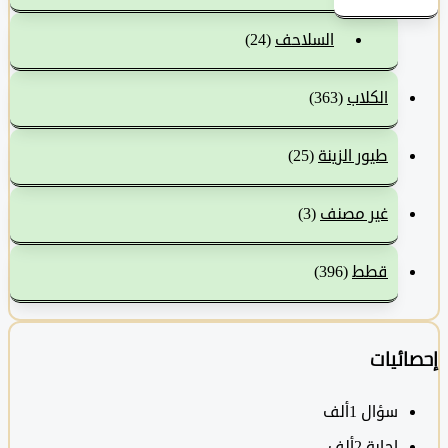
السلاحف
(24)
الكلاب
(363)
طيور الزينة
(25)
غير مصنف
(3)
قطط
(396)
ئيات
سؤال
1ألف
‫إجابة
2ألف