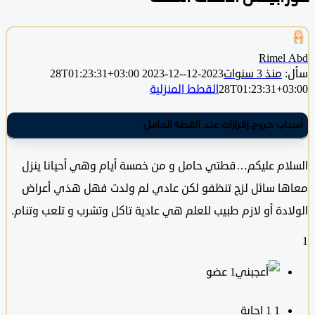
Rimel
منذ 3 سنوات
2023-12-28T01:23:31+03:00
2023-12-
28T01:23:31+0
القطط المنزلية
اب خروج إفرازات عند القطة الحامل
ام عليكم…قطتي حامل و من خمسة أيام وهي أحيانا ينزل
ا سائل لزج تنظفو لكن عادي لم ولدت فهل هذي أعراض
ادة أو لازم طبيب للعلم هي عادية تاكل وتشرب و تلعب وتنام.
‫1 عضو
1
‫1 إجابة