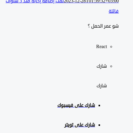
2023-12-28T01:39:32+03:00
تمت إضافة إجابة منذ 3 سنوات
فائتة
شو عمر الحمل ؟
React
شارك
شارك
شارك على
فيسبوك
شارك على تويتر