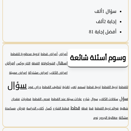
سؤال
1ألف
‫إجابة
2ألف
أفضل إجابة
81
وم أسئلة شائعة
أمراض
أمراض قطط
ادوية محظورة للقطط
اسهال
امراض
الشوكولاتة
القطة
اللتر بوكس
امراض الكلاب
امراض مشتركة
امراض مميتة
سؤال
تربية القطط
تربية قطط
تسمم
تعب
تغذية
تنظيف القطط
دراي فود
سلالات الكلاب
سوال
شارع
عادات سيئة عند القطط
فحص القطط
فطريات
فقدان
قطط
مرض
فوائد تربية القطط
قط
قطة
قطط الشارع
كسل
كلاب الحراسة
مساعدة
معالجة الجروح
نوم