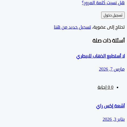
سيت كلمة المرور؟
ل دخول
ج إلى عضوية،
‫تسجيل جديد من هنا
لة ذات صلة
تطيع الذهاب للبيطري
202
0
‫0 إجابة
 إكس راي