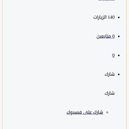
140
الزيارات
0
متابعين
0
شارك
شارك
شارك على
فيسبوك