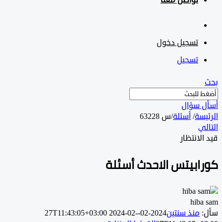
تواصل معنا
تسجيل دخول
تسجيل
 سؤال
سة
/
أسئلة
/
س 63228
ي
لانتظار
ابيتس الاحدث أسئلة
hib
منذ سنتين
2024-02-27T11:43:05+03:00
2024-02-