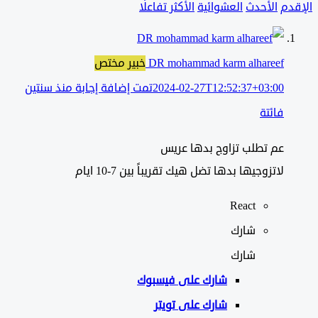
دم
الأحدث
العشوائية
الأكثر تفاعلًا
DR mohammad karm alhareef
خبير مختص
2024-02-27T12:52:37+03:00
تمت إضافة إجابة منذ سنتين
فائتة
عم تطلب تزاوج بدها عريس
لاتزوجيها بدها تضل هيك تقريباً بين 7-10 ايام
React
شارك
شارك
شارك على
فيسبوك
شارك على تويتر