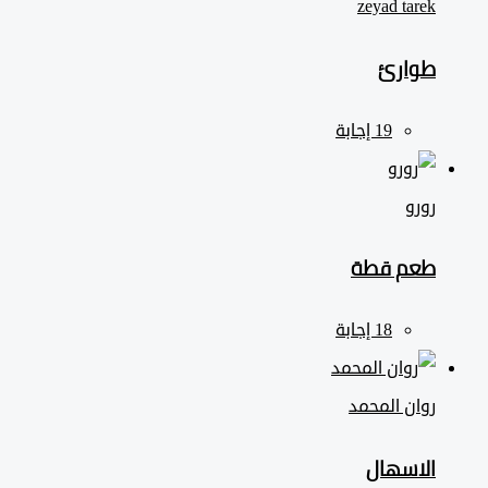
zeyad ‎tarek
طوارئ
رورو
طعم قطة
روان المحمد
الاسهال