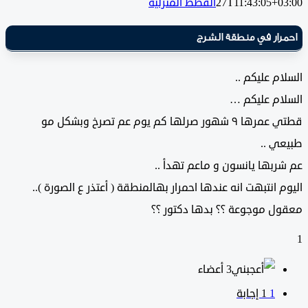
27T11:43:05+0
القطط المنزلية
ار في منطقة الشرج
م عليكم ..
ام عليكم …
قطتي عمرها ٩ شهور صرلها كم يوم عم تصرخ وبشكل مو
ي ..
بها يانسون و ماعم تهدأ ..
 انتبهت انه عندها احمرار بهالمنطقة ( أعتذر ع الصورة )..
ل موجوعة ؟؟ بدها دكتور ؟؟
‫3 أعضاء
1
‫1 إجابة