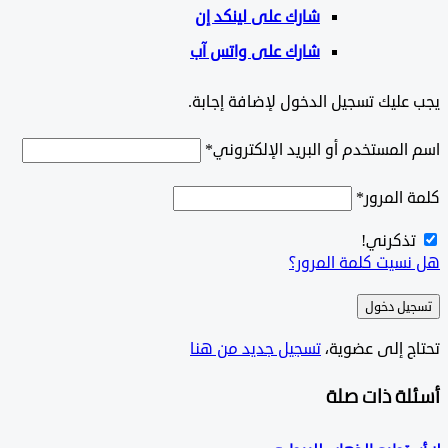
شارك على لينكد إن
شارك على واتس آب
ليك تسجيل الدخول لإضافة إجابة.
لمستخدم أو البريد الإلكتروني
*
المرور
*
ذكرني!
سيت كلمة المرور؟
ل دخول
ج إلى عضوية،
‫تسجيل جديد من هنا
لة ذات صلة