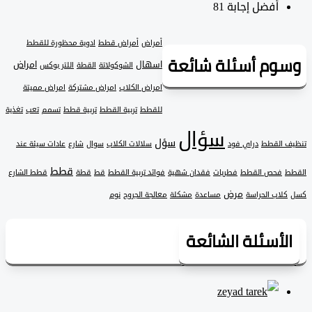
أفضل إجابة
81
أمراض
أمراض قطط
ادوية محظورة للقطط
وم أسئلة شائعة
اسهال
امراض
الشوكولاتة
القطة
اللتر بوكس
امراض الكلاب
امراض مشتركة
امراض مميتة
للقطط
تربية القطط
تربية قطط
تسمم
تعب
تغذية
سؤال
سؤل
 القطط
دراي فود
سلالات الكلاب
سوال
شارع
عادات سيئة عند
قطط
فحص القطط
فطريات
فقدان شهية
فوائد تربية القطط
قط
قطة
قطط الشارع
مرض
لاب الحراسة
مساعدة
مشكلة
معالجة الجروح
نوم
لأسئلة الشائعة