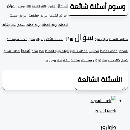
وم أسئلة شائعة
اسهال
امراض
الشوكولاتة
القطة
اللتر بوكس
امراض الكلاب
امراض مشتركة
امراض مميتة
للقطط
تربية القطط
تربية قطط
تسمم
تعب
تغذية
سؤال
سؤل
 القطط
دراي فود
سلالات الكلاب
سوال
شارع
عادات سيئة عند
قطط
فحص القطط
فطريات
فقدان شهية
فوائد تربية القطط
قط
قطة
قطط الشارع
مرض
لاب الحراسة
مساعدة
مشكلة
معالجة الجروح
نوم
لأسئلة الشائعة
zeyad ‎tarek
طوارئ