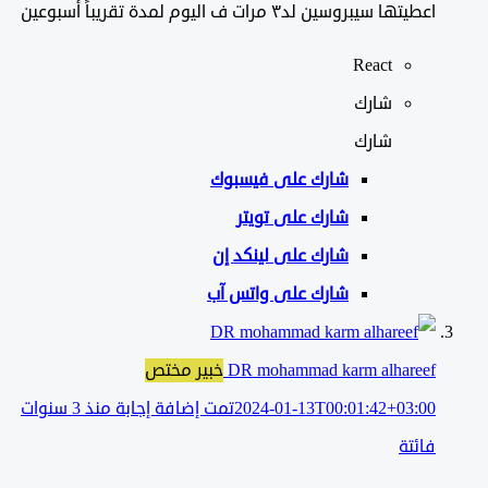
اعطيتها سيبروسين لد٣ مرات ف اليوم لمدة تقريباً أسبوعين
React
شارك
شارك
شارك على
فيسبوك
شارك على تويتر
شارك على لينكد إن
شارك على واتس آب
DR mohammad karm alhareef
خبير مختص
2024-01-13T00:01:42+03:00
تمت إضافة إجابة منذ 3 سنوات
فائتة