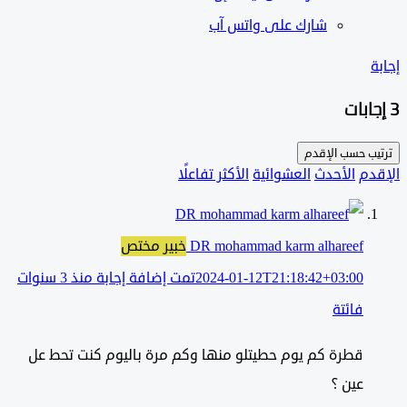
شارك على واتس آب
ب حسب
الإقدم
دم
الأحدث
العشوائية
الأكثر تفاعلًا
DR mohammad karm alhareef
خبير مختص
2024-01-12T21:18:42+03:00
تمت إضافة إجابة منذ 3 سنوات
فائتة
قطرة كم يوم حطيتلو منها وكم مرة باليوم كنت تحط عل
عين ؟