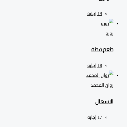
رورو
طعم قطة
روان المحمد
الاسهال