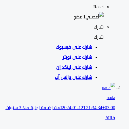
React
‫1 عضو
شارك
شارك
شارك على
فيسبوك
شارك على تويتر
شارك على لينكد إن
شارك على واتس آب
nada
2024-01-12T21:34:34+03:00
تمت إضافة إجابة منذ 3 سنوات
فائتة