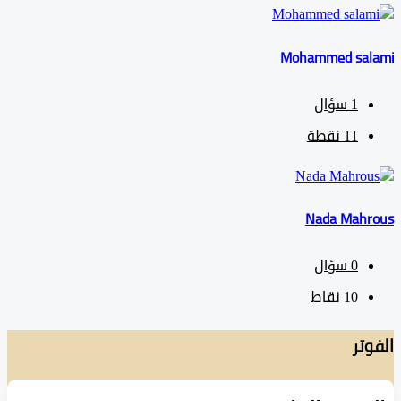
Mohammed sa
1
سؤال
11
نقطة
Nada Mah
0
سؤال
10
نقاط
تر