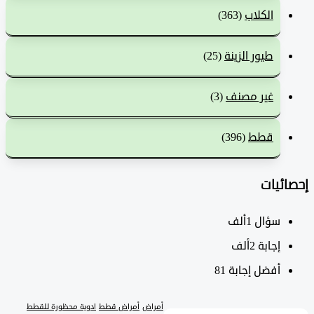
الكلاب
(363)
طيور الزينة
(25)
غير مصنف
(3)
قطط
(396)
ئيات
سؤال
1ألف
‫إجابة
2ألف
أفضل إجابة
81
أمراض
أمراض قطط
ادوية محظورة للقطط