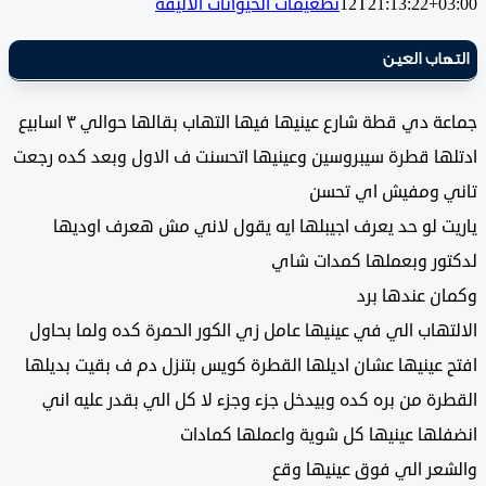
12T21:13:22+0
تطعيمات الحيوانات الأليفة
اب العين
جماعة دي قطة شارع عينيها فيها التهاب بقالها حوالي ٣ اسابيع
ها قطرة سيبروسين وعينيها اتحسنت ف الاول وبعد كده رجعت
 ومفيش اي تحسن
ت لو حد يعرف اجيبلها ايه يقول لاني مش هعرف اوديها
ور وبعملها كمدات شاي
ن عندها برد
هاب الي في عينيها عامل زي الكور الحمرة كده ولما بحاول
عينيها عشان اديلها القطرة كويس بتنزل دم ف بقيت بديلها
ة من بره كده وبيدخل جزء وجزء لا كل الي بقدر عليه اني
لها عينيها كل شوية واعملها كمادات
عر الي فوق عينيها وقع