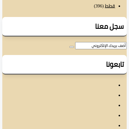
قطط
(396)
ل معنا
عونا