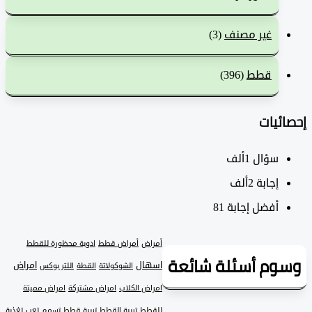
غير مصنف
(3)
قطط
(396)
ئيات
سؤال
1ألف
‫إجابة
2ألف
أفضل إجابة
81
أمراض
أمراض قطط
ادوية محظورة للقطط
وم أسئلة شائعة
اسهال
امراض
الشوكولاتة
القطة
اللتر بوكس
امراض الكلاب
امراض مشتركة
امراض مميتة
للقطط
تربية القطط
تربية قطط
تسمم
تعب
تغذية