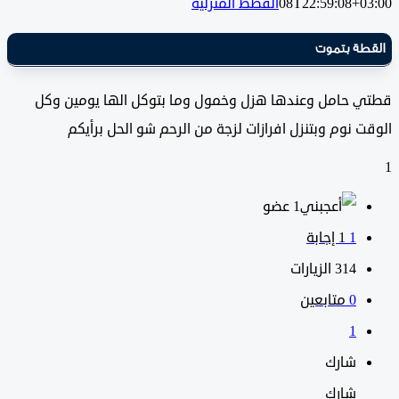
08T22:59:08+0
القطط المنزلية
طة بتموت
 حامل وعندها هزل وخمول وما بتوكل الها يومين وكل
 نوم وبتنزل افرازات لزجة من الرحم شو الحل برأيكم
‫1 عضو
1
‫1 إجابة
314
الزيارات
0
متابعين
1
شارك
شارك