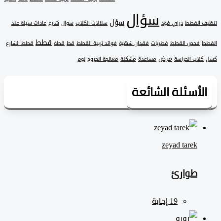
سؤال
سؤل
 القطط
دراي فود
سلالات الكلاب
سوال
شارع
عادات سيئة عند
قطط
فحص القطط
فطريات
فقدان شهية
فوائد تربية القطط
قط
قطة
قطط الشارع
مرض
لاب الحراسة
مساعدة
مشكلة
معالجة الجروح
نوم
لأسئلة الشائعة
zeyad ‎tarek
طوارئ