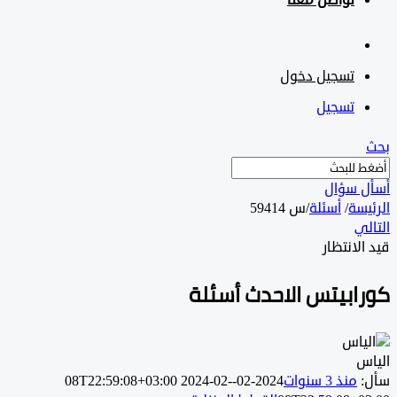
تواصل معنا
تسجيل دخول
تسجيل
 سؤال
سة
/
أسئلة
/
س 59414
ي
لانتظار
ابيتس الاحدث أسئلة
س
منذ 3 سنوات
2024-02-08T22:59:08+03:00
2024-02-