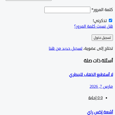
المرور
*
ذكرني!
سيت كلمة المرور؟
ل دخول
ج إلى عضوية،
‫تسجيل جديد من هنا
لة ذات صلة
تطيع الذهاب للبيطري
202
0
‫0 إجابة
 إكس راي