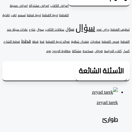
امراض الكلاب
امراض مشتركة
امراض مميتة
للقطط
تربية القطط
تربية قطط
تسمم
تعب
تغذية
سؤال
سؤل
 القطط
دراي فود
سلالات الكلاب
سوال
شارع
عادات سيئة عند
قطط
فحص القطط
فطريات
فقدان شهية
فوائد تربية القطط
قط
قطة
قطط الشارع
مرض
لاب الحراسة
مساعدة
مشكلة
معالجة الجروح
نوم
لأسئلة الشائعة
zeyad ‎tarek
طوارئ