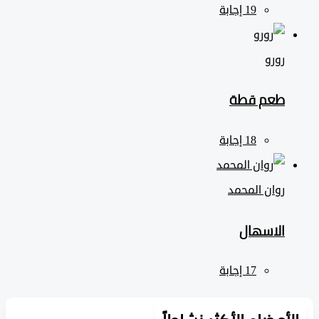
رورو
طعم قطة
روان المحمد
الاسهال