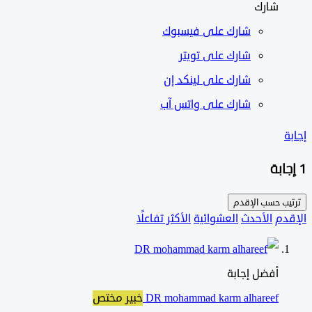
شارك
شارك على
فيسبوك
شارك على تويتر
شارك على لينكد إن
شارك على واتس آب
ب حسب
الإقدم
دم
الأحدث
العشوائية
الأكثر تفاعلًا
أفضل إجابة
DR mohammad karm alhareef
خبير مختص