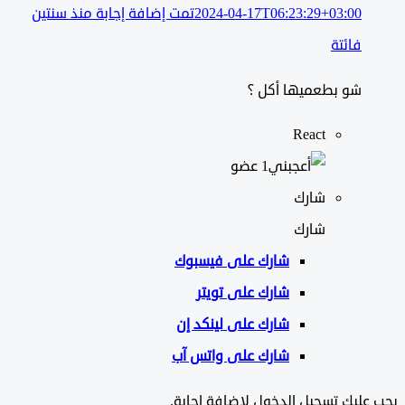
2024-04-17T06:23:29+03:00
تمت إضافة إجابة منذ سنتين
فائتة
شو بطعميها أكل ؟
React
‫1 عضو
شارك
شارك
شارك على
فيسبوك
شارك على تويتر
شارك على لينكد إن
شارك على واتس آب
ليك تسجيل الدخول لإضافة إجابة.