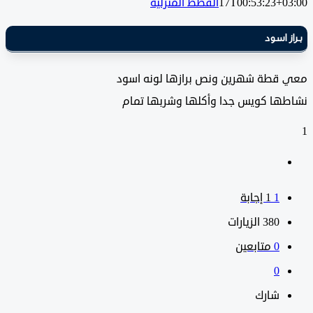
17T00:53:23+0
القطط المنزلية
 اسود
قطة شهرين ونص برازها لونه اسود
ها كويس جدا وأكلها وشربها تمام
1
‫1 إجابة
380
الزيارات
0
متابعين
0
شارك