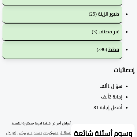
طيور الزينة
(25)
غير مصنف
(3)
قطط
(396)
ئيات
سؤال
1ألف
‫إجابة
2ألف
أفضل إجابة
81
أمراض
أمراض قطط
ادوية محظورة للقطط
وم أسئلة شائعة
اسهال
امراض
الشوكولاتة
القطة
اللتر بوكس