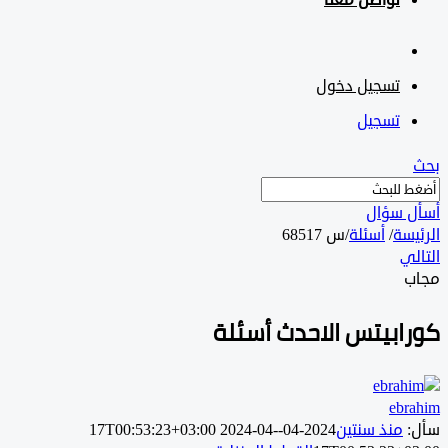
تواصل معنا
تسجيل دخول
تسجيل
 سؤال
سة
/
أسئلة
/
س 68517
ي
ابيتس الاحدث أسئلة
ebr
منذ سنتين
2024-04-17T00:53:23+03:00
2024-04-