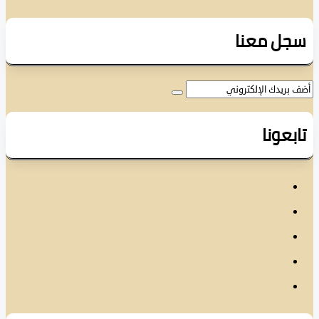
ل معنا
عونا