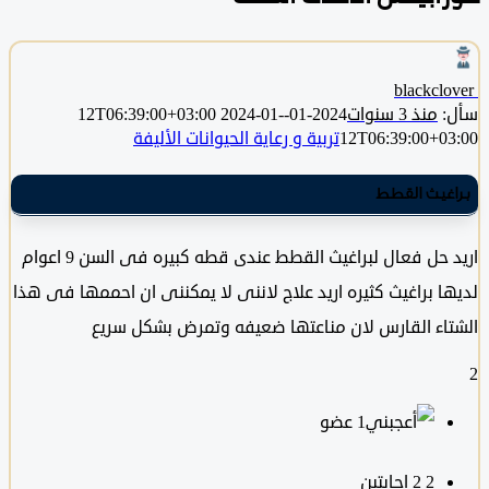
blackclo
منذ 3 سنوات
2024-01-12T06:39:00+03:00
2024-01-
12T06:39:00+0
تربية و رعاية الحيوانات الأليفة
غيث القطط
اريد حل فعال لبراغيث القطط عندى قطه كبيره فى السن 9 اعوام
ا براغيث كثيره اريد علاج لاننى لا يمكننى ان احممها فى هذا
اء القارس لان مناعتها ضعيفه وتمرض بشكل سريع
‫1 عضو
2
‫2 إجابتين