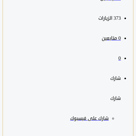
373
الزيارات
0
متابعين
0
شارك
شارك
شارك على
فيسبوك