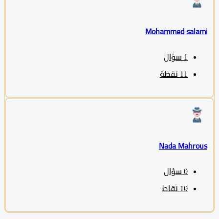
Mohammed sala
1
سؤال
11
نقطة
Nada Mahro
0
سؤال
10
نقاط