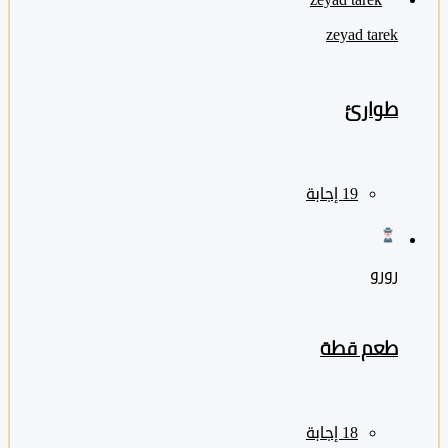
zeyad ‎tarek
طوارئ
رورو
طعم قطة