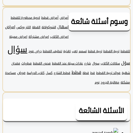
وم أسئلة شائعة
أمراض
أمراض قطط
ادوية محظورة للقطط
اسهال
امراض
الشوكولاتة
القطة
اللتر بوكس
امراض الكلاب
امراض مشتركة
امراض مميتة
سؤال
تربية القطط
تربية قطط
تسمم
تعب
تغذية
تنظيف القطط
دراي فود
سلالات الكلاب
سوال
شارع
عادات سيئة عند القطط
فحص القطط
فطريات
فقدان
قطط
مرض
فوائد تربية القطط
قط
قطة
قطط الشارع
كسل
كلاب الحراسة
مساعدة
معالجة الجروح
نوم
لأسئلة الشائعة