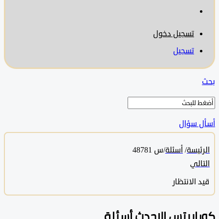
تسجيل دخول
تسجيل
 سؤال
ئيسة
/
أسئلة
/
س 48781
الي
 الانتظار
ابيتس الاحدث أسئلة