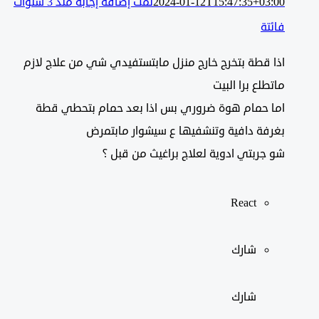
2024-01-12T15:47:35+03:00
تمت إضافة إجابة منذ 3 سنوات
فائتة
اذا قطة بتخرج خارج منزل مابتستفيدي شي من علاج لازم
ماتطلع برا البيت
اما حمام هوة ضروري بس اذا بعد حمام بتحطي قطة
بغرفة دافية وتنشفيها ع سيشوار مابتمرض
شو جربتي ادوية لعلاج براغيث من قبل ؟
React
شارك
شارك