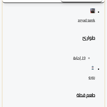
zeyad ‎tarek
طوارئ
رورو
طعم قطة