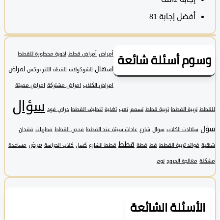
أفضل إجابة
81
وم أسئلة شائعة
أمراض
أمراض قطط
ادوية محظورة للقطط
اسهال
امراض
الشوكولاتة
القطة
اللتر بوكس
امراض الكلاب
امراض مشتركة
امراض مميتة
سؤال
تربية القطط
تربية قطط
تسمم
تعب
تغذية
تنظيف القطط
دراي فود
سلالات الكلاب
سوال
شارع
عادات سيئة عند القطط
فحص القطط
فطريات
فقدان
قطط
مرض
فوائد تربية القطط
قط
قطة
قطط الشارع
كسل
كلاب الحراسة
مساعدة
معالجة الجروح
نوم
لأسئلة الشائعة