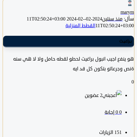
m
منذ سنتين
2024-02-11T02:50:24+03:00
2024-02-
11T02:50:24+0
القطط المنزلية
غيث
نفع اجيب انبول براغيت لحطو لقطه حامل ولا لا هي سنه
وجرعاتو بتكون كل قد ايه
‫2 عضوين
0
‫0 إجابة
151
الزيارات