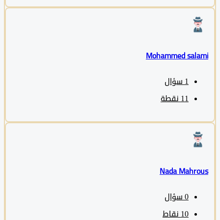
Mohammed sala
1
سؤال
11
نقطة
Nada Mahro
0
سؤال
10
نقاط