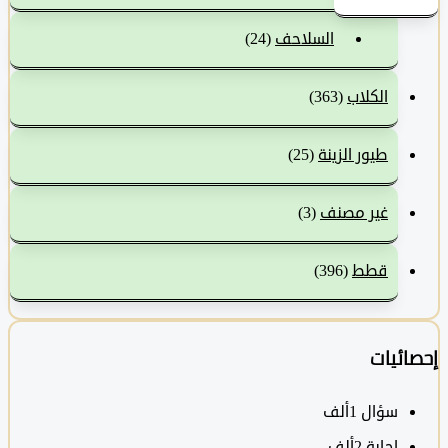
السلاحف
(24)
الكلاب
(363)
طيور الزينة
(25)
غير مصنف
(3)
قطط
(396)
ئيات
سؤال
1ألف
‫إجابة
2ألف