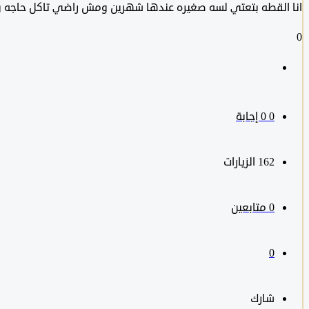
انا القطه بتعتي لسه صغيره عندها شهرين ومش راضي تاكل حاجه و
0
0
‫0 إجابة
162
الزيارات
0
متابعين
0
شارك