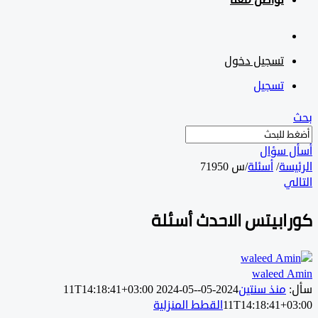
تواصل معنا
تسجيل دخول
تسجيل
 سؤال
سة
/
أسئلة
/
س 71950
ي
ابيتس الاحدث أسئلة
waleed 
منذ سنتين
2024-05-11T14:18:41+03:00
2024-05-
11T14:18:41+0
القطط المنزلية