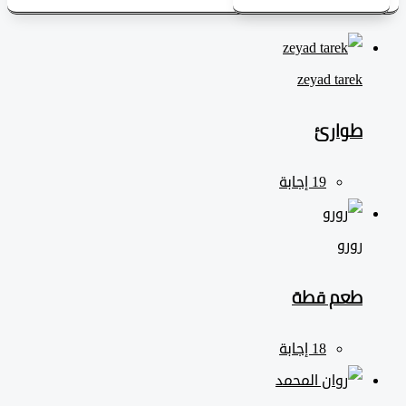
zeyad ‎tarek
طوارئ
رورو
طعم قطة