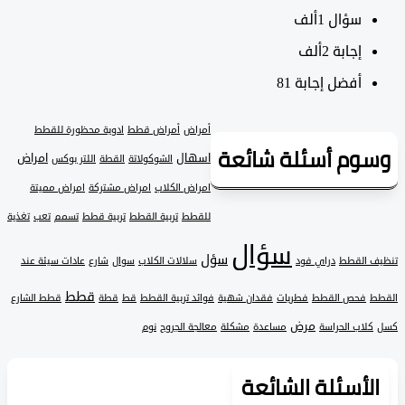
سؤال
1ألف
‫إجابة
2ألف
أفضل إجابة
81
أمراض
أمراض قطط
ادوية محظورة للقطط
وم أسئلة شائعة
اسهال
امراض
الشوكولاتة
القطة
اللتر بوكس
امراض الكلاب
امراض مشتركة
امراض مميتة
للقطط
تربية القطط
تربية قطط
تسمم
تعب
تغذية
سؤال
سؤل
 القطط
دراي فود
سلالات الكلاب
سوال
شارع
عادات سيئة عند
قطط
فحص القطط
فطريات
فقدان شهية
فوائد تربية القطط
قط
قطة
قطط الشارع
مرض
لاب الحراسة
مساعدة
مشكلة
معالجة الجروح
نوم
لأسئلة الشائعة