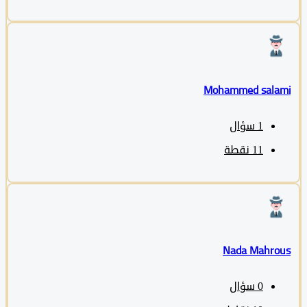
Mohammed sala
1
سؤال
11
نقطة
Nada Mahro
0
سؤال