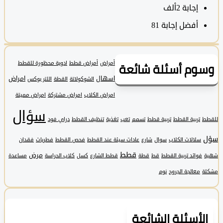
‫إجابة
2ألف
أفضل إجابة
81
وم أسئلة شائعة
أمراض
أمراض قطط
ادوية محظورة للقطط
اسهال
امراض
الشوكولاتة
القطة
اللتر بوكس
امراض الكلاب
امراض مشتركة
امراض مميتة
سؤال
تربية القطط
تربية قطط
تسمم
تعب
تغذية
تنظيف القطط
دراي فود
سلالات الكلاب
سوال
شارع
عادات سيئة عند القطط
فحص القطط
فطريات
فقدان
قطط
مرض
فوائد تربية القطط
قط
قطة
قطط الشارع
كسل
كلاب الحراسة
مساعدة
معالجة الجروح
نوم
لأسئلة الشائعة