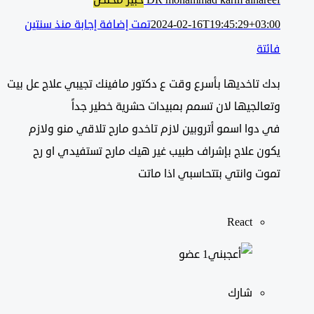
DR mohammad karm alhareef
خبير مختص
2024-02-16T19:45:29+03:00
تمت إضافة إجابة منذ سنتين
فائتة
بدك تاخديها بأسرع وقت ع دكتور مافينك تجيبي علاج عل بيت
وتعالجيها لان تسمم بمبيدات حشرية خطير جداً
في دوا اسمو أتروبين لازم تاخدو مارح تلاقي منو ولازم
يكون علاج بإشراف طبيب غير هيك مارح تستفيدي او رح
تموت وانتي بتتحاسبي اذا ماتت
React
‫1 عضو
شارك