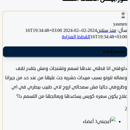
ya
منذ سنتين
2024-02-16T19:34:48+03:00
2024-02-
16T19:34:48+0
القطط المنزلية
مم قطط
تي انا قطتي عندها تسمم وتشنجات ومش بتقدر تقف
له تنونو بسبب مبيدات حشريه جت عليها من عند حد من جيرانا
في حاليا مش سمحالي اروح لاي طبيب بيطري في اي
 يكون سعره كويس يساعدها ويعالجها من التسمم دا؟
‫3 أعضاء