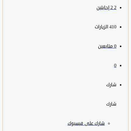
2
‫2 إجابتين
410
الزيارات
0
متابعين
0
شارك
شارك
شارك على
فيسبوك