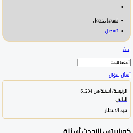
تسجيل دخول
تسجيل
 سؤال
ئيسة
/
أسئلة
/
س 61234
الي
 الانتظار
ابيتس الاحدث أسئلة