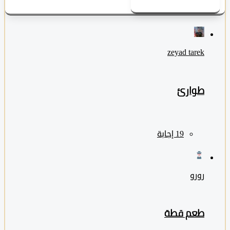
zeyad ‎tarek
طوارئ
رورو
طعم قطة