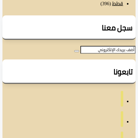
قطط
(396)
ل معنا
عونا