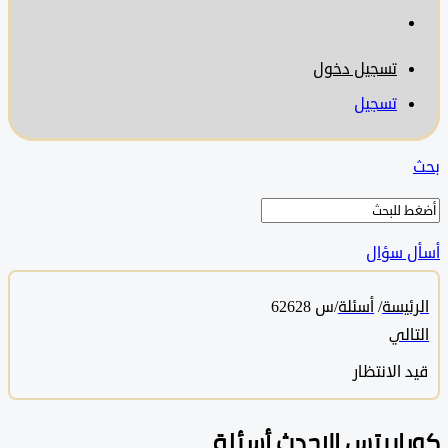
تسجيل دخول
تسجيل
 سؤال
ئيسة
/
أسئلة
/
س 62628
الي
 الانتظار
ابيتس الاحدث أسئلة