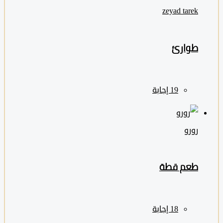
zeyad ‎tarek
طوارئ
رورو
طعم قطة