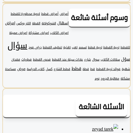
وم أسئلة شائعة
أمراض
أمراض قطط
ادوية محظورة للقطط
اسهال
امراض
الشوكولاتة
القطة
اللتر بوكس
امراض الكلاب
امراض مشتركة
امراض مميتة
سؤال
تربية القطط
تربية قطط
تسمم
تعب
تغذية
تنظيف القطط
دراي فود
سلالات الكلاب
سوال
شارع
عادات سيئة عند القطط
فحص القطط
فطريات
فقدان
قطط
مرض
فوائد تربية القطط
قط
قطة
قطط الشارع
كسل
كلاب الحراسة
مساعدة
معالجة الجروح
نوم
لأسئلة الشائعة