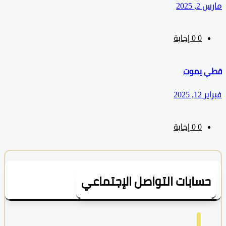
202
0
‫0 إجابة
يموت
2025
0
‫0 إجابة
سابات التواصل الإجتماعي