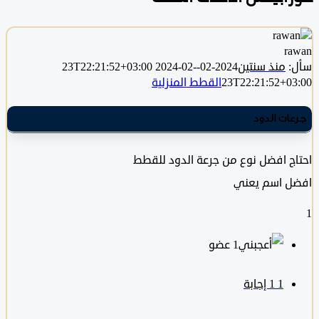
r
منذ سنتين
2024-02-23T22:21:52+03:00
2024-02-
23T22:21:52+0
القطط المنزلية
ات الدود
ج افضل نوع من جرعة الدود للقطط
 اسم يعني
‫1 عضو
1
‫1 إجابة