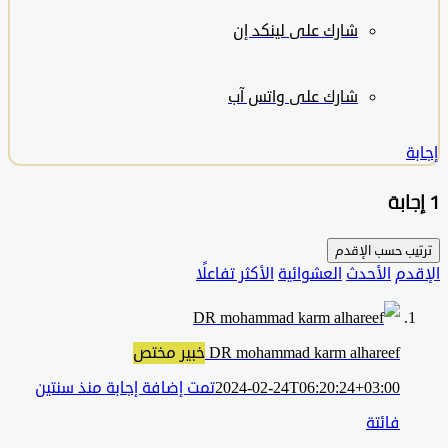
شارك على لينكد إن
شارك على واتس آب
ب حسب
الإقدم
دم
الأحدث
العشوائية
الأكثر تفاعلًا
DR mohammad karm alhareef
خبير مختص
2024-02-24T06:20:24+03:00
تمت إضافة إجابة منذ سنتين
فائتة