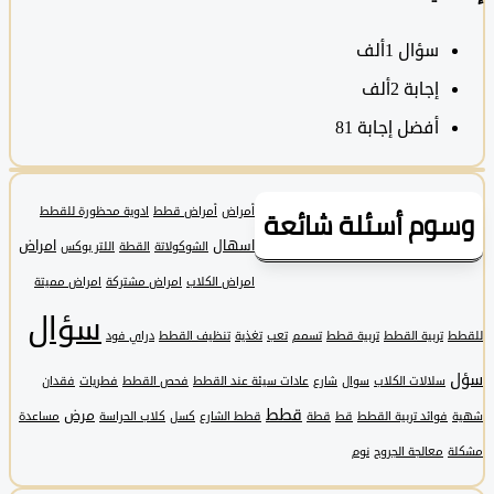
سؤال
1ألف
‫إجابة
2ألف
أفضل إجابة
81
وم أسئلة شائعة
أمراض
أمراض قطط
ادوية محظورة للقطط
اسهال
امراض
الشوكولاتة
القطة
اللتر بوكس
امراض الكلاب
امراض مشتركة
امراض مميتة
سؤال
تربية القطط
تربية قطط
تسمم
تعب
تغذية
تنظيف القطط
دراي فود
سلالات الكلاب
سوال
شارع
عادات سيئة عند القطط
فحص القطط
فطريات
فقدان
قطط
مرض
فوائد تربية القطط
قط
قطة
قطط الشارع
كسل
كلاب الحراسة
مساعدة
معالجة الجروح
نوم