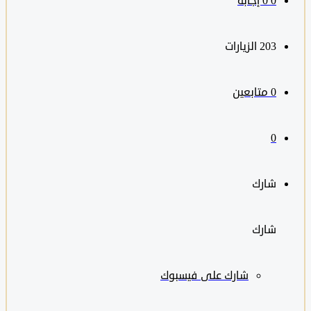
0
‫0 إجابة
203
الزيارات
0
متابعين
0
شارك
شارك
شارك على
فيسبوك