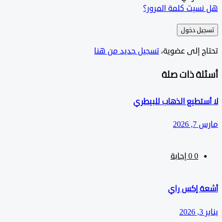
سيت كلمة المرور؟
ل دخول
ج إلى عضوية،
‫تسجيل جديد من هنا
لة ذات صلة
تطيع الذهاب للبيطري
202
0
‫0 إجابة
 إكس راي