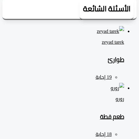
لأسئلة الشائعة
zeyad ‎tarek
طوارئ
رورو
طعم قطة