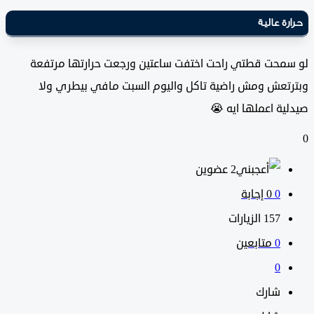
ة عالية
محت قطتي راحت اختفت ساعتين ورجعت حرارتها مرتفعة
تعش ومش راضية تاكل واليوم السبت مافي بيطري ولا
ة اعملها ايه 😭
‫2 عضوين
0
‫0 إجابة
157
الزيارات
0
متابعين
0
شارك