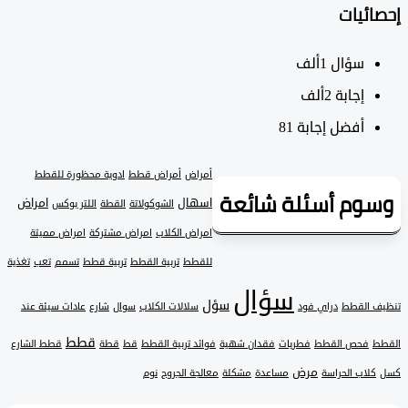
ئيات
سؤال
1ألف
‫إجابة
2ألف
أفضل إجابة
81
أمراض
أمراض قطط
ادوية محظورة للقطط
وم أسئلة شائعة
اسهال
امراض
الشوكولاتة
القطة
اللتر بوكس
امراض الكلاب
امراض مشتركة
امراض مميتة
للقطط
تربية القطط
تربية قطط
تسمم
تعب
تغذية
سؤال
سؤل
 القطط
دراي فود
سلالات الكلاب
سوال
شارع
عادات سيئة عند
قطط
فحص القطط
فطريات
فقدان شهية
فوائد تربية القطط
قط
قطة
قطط الشارع
مرض
لاب الحراسة
مساعدة
مشكلة
معالجة الجروح
نوم