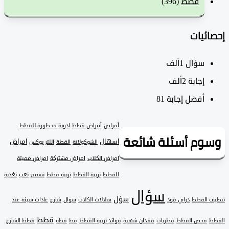
قطط
(396)
ئيات
سؤال
1ألف
‫إجابة
2ألف
أفضل إجابة
81
أمراض
أمراض قطط
ادوية محظورة للقطط
وم أسئلة شائعة
اسهال
امراض
الشوكولاتة
القطة
اللتر بوكس
امراض الكلاب
امراض مشتركة
امراض مميتة
للقطط
تربية القطط
تربية قطط
تسمم
تعب
تغذية
سؤال
سؤل
 القطط
دراي فود
سلالات الكلاب
سوال
شارع
عادات سيئة عند
قطط
فحص القطط
فطريات
فقدان شهية
فوائد تربية القطط
قط
قطة
قطط الشارع