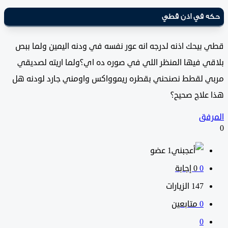
 في اذن قطي
بيحك اذنه لدرجه انه عور نفسه في ودنه اليمين ولما ببص
ي فيها المنظر اللي في صوره ده اي؟ولما اريته لصديقي
 لقطط نصنحني بقطره ريموواكس واومني جارد لودنه هل
علاج صحيح؟
فق
‫1 عضو
0
‫0 إجابة
147
الزيارات
0
متابعين
0