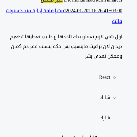
DR mohammad karm alhareef
خبير مختص
2024-01-20T16:26:41+03:00
تمت إضافة إجابة منذ 3 سنوات
فائتة
اول شي لازم تعملو بدك تاخدها ع طبيب تعطيها تطعيم
ديدان لان براغيث مابتسبب بس حكة بتسبب فقر دم كمان
وممكن تعدي بشر
React
شارك
شارك