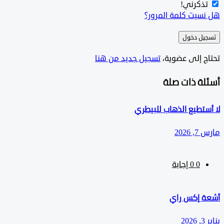
ذكرني!
سيت كلمة المرور؟
ل دخول
ج إلى عضوية،
‫تسجيل جديد من هنا
لة ذات صلة
تطيع الذهاب للبيطري
202
0
‫0 إجابة
 إكس راي