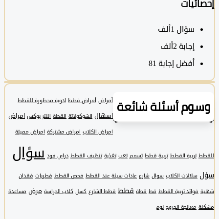
ئيات
سؤال
1ألف
‫إجابة
2ألف
أفضل إجابة
81
وم أسئلة شائعة
أمراض
أمراض قطط
ادوية محظورة للقطط
اسهال
امراض
الشوكولاتة
القطة
اللتر بوكس
امراض الكلاب
امراض مشتركة
امراض مميتة
سؤال
تربية القطط
تربية قطط
تسمم
تعب
تغذية
تنظيف القطط
دراي فود
سلالات الكلاب
سوال
شارع
عادات سيئة عند القطط
فحص القطط
فطريات
فقدان
قطط
مرض
فوائد تربية القطط
قط
قطة
قطط الشارع
كسل
كلاب الحراسة
مساعدة
معالجة الجروح
نوم