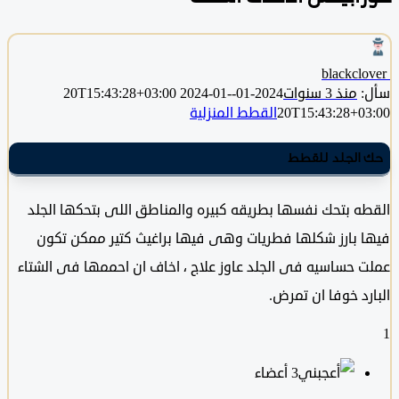
blackclo
منذ 3 سنوات
2024-01-20T15:43:28+03:00
2024-01-
20T15:43:28+0
القطط المنزلية
الجلد للقطط
ه بتحك نفسها بطريقه كبيره والمناطق اللى بتحكها الجلد
 بارز شكلها فطريات وهى فيها براغيث كتير ممكن تكون
 حساسيه فى الجلد عاوز علاج ، اخاف ان احممها فى الشتاء
رد خوفا ان تمرض.
‫3 أعضاء