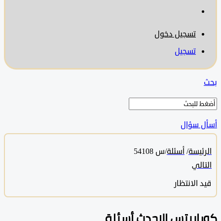
تسجيل دخول
تسجيل
 سؤال
ئيسة
/
أسئلة
/
س 54108
الي
 الانتظار
ابيتس الاحدث أسئلة