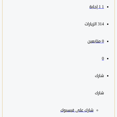
1
‫1 إجابة
314
الزيارات
0
متابعين
0
شارك
شارك
شارك على
فيسبوك