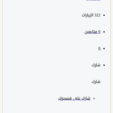
322
الزيارات
0
متابعين
0
شارك
شارك
شارك على
فيسبوك