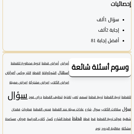
ئيات
سؤال
1ألف
‫إجابة
2ألف
أفضل إجابة
81
وم أسئلة شائعة
أمراض
أمراض قطط
ادوية محظورة للقطط
اسهال
امراض
الشوكولاتة
القطة
اللتر بوكس
امراض الكلاب
امراض مشتركة
امراض مميتة
سؤال
تربية القطط
تربية قطط
تسمم
تعب
تغذية
تنظيف القطط
دراي فود
سلالات الكلاب
سوال
شارع
عادات سيئة عند القطط
فحص القطط
فطريات
فقدان
قطط
مرض
فوائد تربية القطط
قط
قطة
قطط الشارع
كسل
كلاب الحراسة
مساعدة
معالجة الجروح
نوم