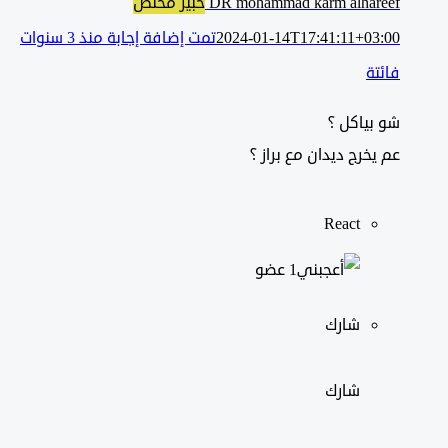
DR mohammad karm alhareef
خبير مختص
2024-01-14T17:41:11+03:00
تمت إضافة إجابة منذ 3 سنوات
فائتة
شو بياكل ؟
عم يخرج ديدان مع براز ؟
React
‫1 عضو
شارك
شارك