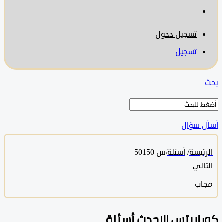
تسجيل دخول
تسجيل
 سؤال
ئيسة
/
أسئلة
/
س 50150
الي
اب
ابيتس الاحدث أسئلة