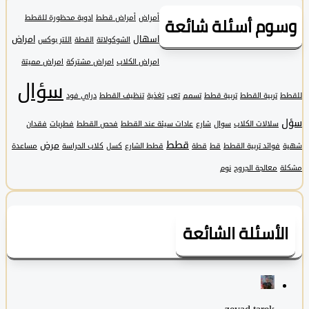
وم أسئلة شائعة
أمراض
أمراض قطط
ادوية محظورة للقطط
اسهال
امراض
الشوكولاتة
القطة
اللتر بوكس
امراض الكلاب
امراض مشتركة
امراض مميتة
سؤال
تربية القطط
تربية قطط
تسمم
تعب
تغذية
تنظيف القطط
دراي فود
سلالات الكلاب
سوال
شارع
عادات سيئة عند القطط
فحص القطط
فطريات
فقدان
قطط
مرض
فوائد تربية القطط
قط
قطة
قطط الشارع
كسل
كلاب الحراسة
مساعدة
معالجة الجروح
نوم
لأسئلة الشائعة