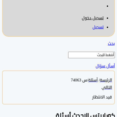
تسجيل دخول
تسجيل
 سؤال
ئيسة
/
أسئلة
/
س 74063
الي
 الانتظار
ابيتس الاحدث أسئلة