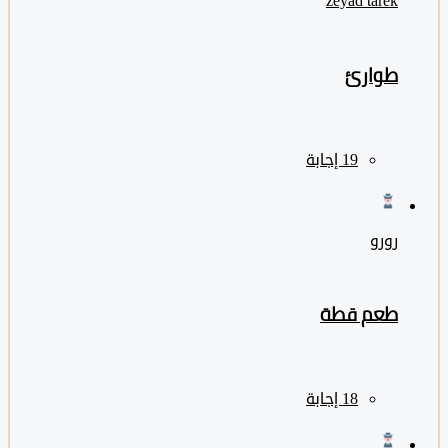
zeyad ‎tarek
طوارئ
رورو
طعم قطة