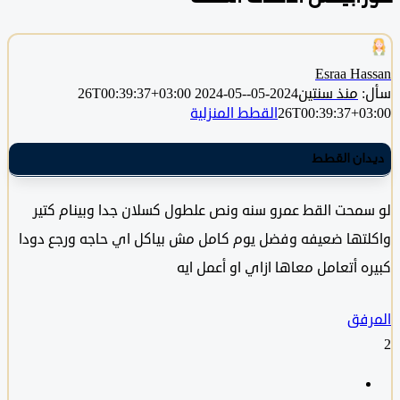
Esraa Ha
منذ سنتين
2024-05-26T00:39:37+03:00
2024-05-
26T00:39:37+0
القطط المنزلية
ان القطط
محت القط عمرو سنه ونص علطول كسلان جدا وبينام كتير
تها ضعيفه وفضل يوم كامل مش بياكل اي حاجه ورجع دودا
ه أتعامل معاها ازاي او أعمل ايه
فق