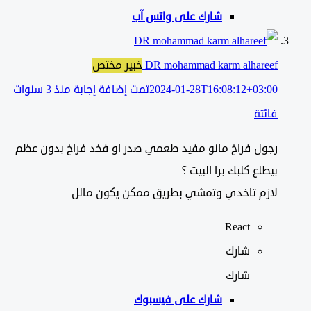
شارك على واتس آب
DR mohammad karm alhareef
خبير مختص
2024-01-28T16:08:12+03:00
تمت إضافة إجابة منذ 3 سنوات
فائتة
رجول فراخ مانو مفيد طعمي صدر او فخد فراخ بدون عظم
بيطلع كلبك برا البيت ؟
لازم تاخدي وتمشي بطريق ممكن يكون مالل
React
شارك
شارك
شارك على
فيسبوك