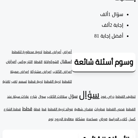
سؤال
1ألف
‫إجابة
2ألف
أفضل إجابة
81
أمراض
أمراض قطط
ادوية محظورة للقطط
وم أسئلة شائعة
اسهال
امراض
الشوكولاتة
القطة
اللتر بوكس
امراض الكلاب
امراض مشتركة
امراض مميتة
للقطط
تربية القطط
تربية قطط
تسمم
تعب
تغذية
سؤال
سؤل
 القطط
دراي فود
سلالات الكلاب
سوال
شارع
عادات سيئة عند
قطط
فحص القطط
فطريات
فقدان شهية
فوائد تربية القطط
قط
قطة
قطط الشارع
مرض
لاب الحراسة
مساعدة
مشكلة
معالجة الجروح
نوم