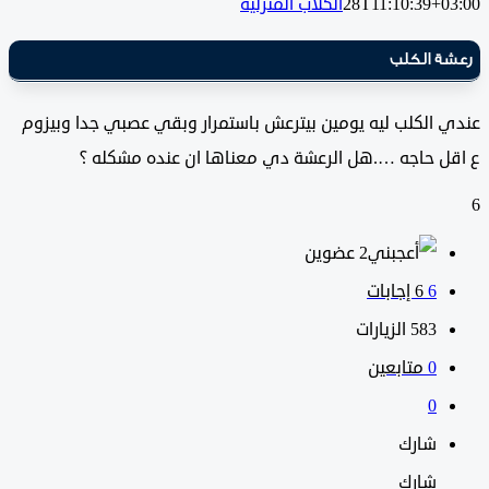
28T11:10:39+0
الكلاب المنزلية
ة الكلب
 الكلب ليه يومين بيترعش باستمرار وبقي عصبي جدا وبيزوم
ل حاجه ….هل الرعشة دي معناها ان عنده مشكله ؟
‫2 عضوين
6
‫6 إجابات
583
الزيارات
0
متابعين
0
شارك
شارك