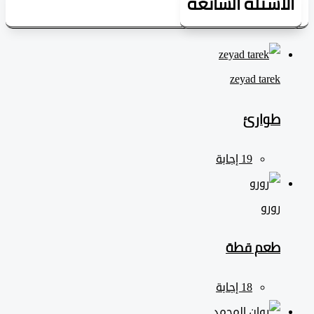
لأسئلة الشائعة
zeyad ‎tarek
طوارئ
رورو
طعم قطة