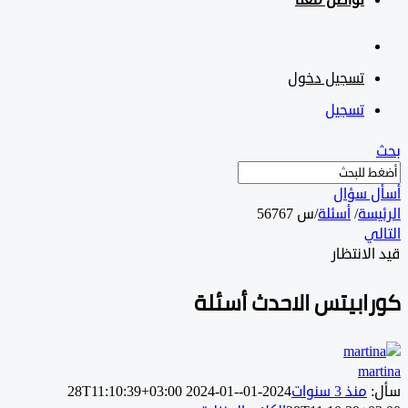
تواصل معنا
تسجيل دخول
تسجيل
 سؤال
سة
/
أسئلة
/
س 56767
ي
لانتظار
ابيتس الاحدث أسئلة
ma
منذ 3 سنوات
2024-01-28T11:10:39+03:00
2024-01-