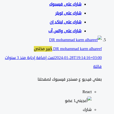
شارك على
فيسبوك
شارك على تويتر
شارك على لينكد إن
شارك على واتس آب
DR mohammad karm alhareef
خبير مختص
2024-01-28T19:14:16+03:00
تمت إضافة إجابة منذ 3 سنوات
فائتة
بعتي فيديو ع مسنجر فيسبوك لصفحتنا
React
‫1 عضو
شارك