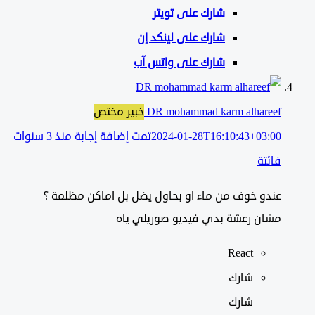
شارك على تويتر
شارك على لينكد إن
شارك على واتس آب
DR mohammad karm alhareef
خبير مختص
2024-01-28T16:10:43+03:00
تمت إضافة إجابة منذ 3 سنوات
فائتة
عندو خوف من ماء او بحاول يضل بل اماكن مظلمة ؟
مشان رعشة بدي فيديو صوريلي ياه
React
شارك
شارك