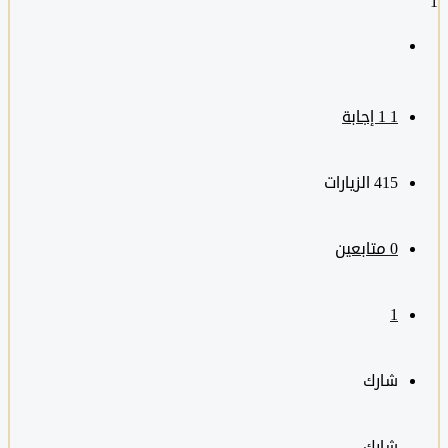
1
‫1 إجابة
415
الزيارات
0
متابعين
1
شارك
شارك