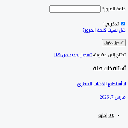
المرور
*
ذكرني!
سيت كلمة المرور؟
ل دخول
ج إلى عضوية،
‫تسجيل جديد من هنا
لة ذات صلة
تطيع الذهاب للبيطري
202
0
‫0 إجابة