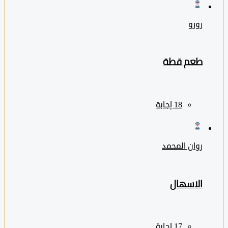
رورو
طعم قطة
روان المحمد
الاسهال