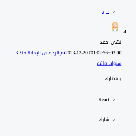
‫1 رد
نهى احمد
2023-12-20T01:02:56+03:00
تم الرد على الإجابة منذ 3
سنوات فائتة
بانتظارك
React
شارك