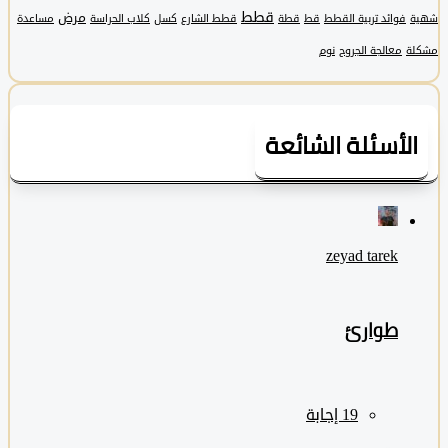
قطط
مرض
فوائد تربية القطط
قط
قطة
قطط الشارع
كسل
كلاب الحراسة
مساعدة
معالجة الجروح
نوم
لأسئلة الشائعة
zeyad ‎tarek
طوارئ