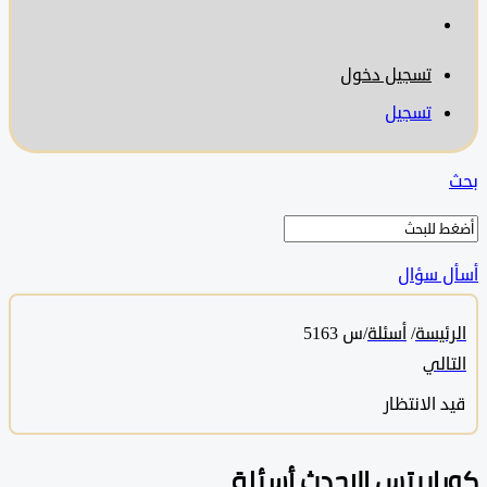
تسجيل دخول
تسجيل
 سؤال
ئيسة
/
أسئلة
/
س 5163
الي
 الانتظار
ابيتس الاحدث أسئلة