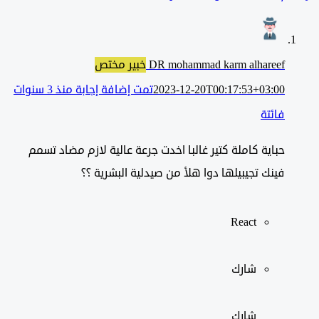
DR mohammad karm alhareef
خبير مختص
2023-12-20T00:17:53+03:00
تمت إضافة إجابة منذ 3 سنوات
فائتة
حباية كاملة كتير غالبا اخدت جرعة عالية لازم مضاد تسمم
فينك تجيبيلها دوا هلأ من صيدلية البشرية ؟؟
React
شارك
شارك