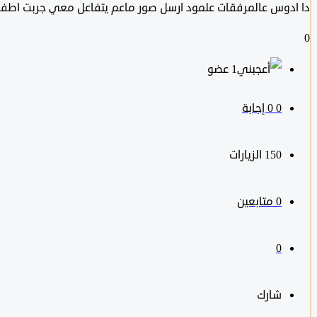
دا ادوس عالمرفقات علمود ارسل صور ماعم يتفاعل معي جربت اطفي 
0
‫1 عضو
0
‫0 إجابة
150
الزيارات
0
متابعين
0
شارك