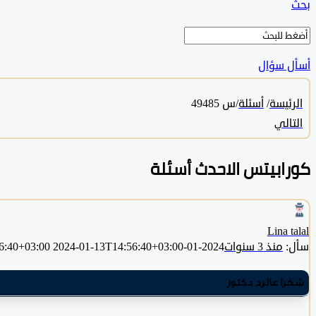
بحث
أسأل سؤال
الرئيسة
/
أسئلة
/
س 49485
التالي
كورابيتس الاحدث أسئلة
Lina talal
سأل:
منذ 3 سنوات
2024-01-13T14:56:40+03:00
2024-01-13T14:56:40+03:00
شكرا عالرد دكتور