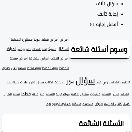
سؤال
1ألف
‫إجابة
2ألف
أفضل إجابة
81
أمراض
أمراض قطط
ادوية محظورة للقطط
وم أسئلة شائعة
اسهال
امراض
الشوكولاتة
القطة
اللتر بوكس
امراض الكلاب
امراض مشتركة
امراض مميتة
للقطط
تربية القطط
تربية قطط
تسمم
تعب
تغذية
سؤال
سؤل
 القطط
دراي فود
سلالات الكلاب
سوال
شارع
عادات سيئة عند
قطط
فحص القطط
فطريات
فقدان شهية
فوائد تربية القطط
قط
قطة
قطط الشارع
مرض
لاب الحراسة
مساعدة
مشكلة
معالجة الجروح
نوم
لأسئلة الشائعة