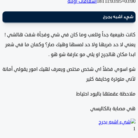
18T11:03:05+0
اسعافات أولية
 اشبه بجرح
 طبيعية جداً وتلعب وما كان في شي وفجأة شفت هالشي !
 لا حد ضربها ولا حد لمسها وهيك صار؟ وكمان ما في شعر
مكان هالجرح او يلي مو عارفة شو هو .
سوي فضلاً اي شخص مختص ويعرف لهيك امور يقولي أمانة
متوترة وخايفة كثير
ة عقمتها باليود احتياط
صابة بالكاليسي