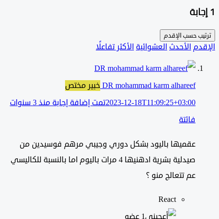
ب حسب
الإقدم
دم
الأحدث
العشوائية
الأكثر تفاعلًا
DR mohammad karm alhareef
خبير مختص
2023-12-18T11:09:25+03:00
تمت إضافة إجابة منذ 3 سنوات
فائتة
عقميها باليود بشكل دوري وجيبي مرهم فوسيدين من
صيدلية بشرية ادهنيها 4 مرات باليوم اما بالنسبة للكاليسي
عم تتعالج منو ؟
React
‫1 عضو