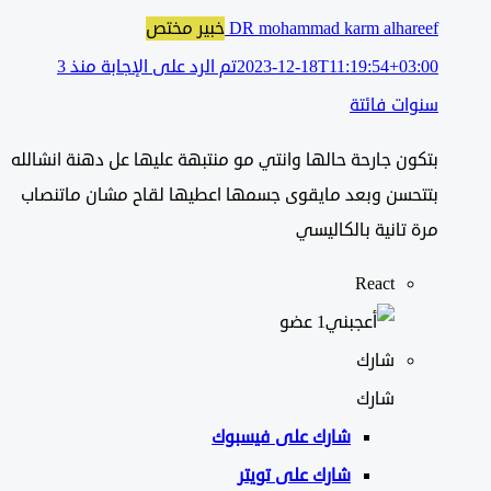
DR mohammad karm alhareef
خبير مختص
2023-12-18T11:19:54+03:00
تم الرد على الإجابة منذ 3
سنوات فائتة
بتكون جارحة حالها وانتي مو منتبهة عليها عل دهنة انشالله
بتتحسن وبعد مايقوى جسمها اعطيها لقاح مشان ماتنصاب
مرة تانية بالكاليسي
React
‫1 عضو
شارك
شارك
شارك على
فيسبوك
شارك على تويتر