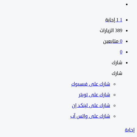
1
‫1 إجابة
389
الزيارات
0
متابعين
0
شارك
شارك
شارك على
فيسبوك
شارك على تويتر
شارك على لينكد إن
شارك على واتس آب