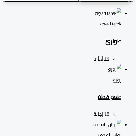
zeyad ‎tarek
طوارئ
رورو
طعم قطة
روان المحمد