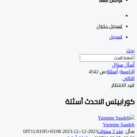
تواصل معنا
تسجيل دخول
تسجيل
 سؤال
سة
/
أسئلة
/
س 4542
ي
لانتظار
ابيتس الاحدث أسئلة
Yasmine Sa
منذ 3 سنوات
2023-12-18T11:03:05+03:00
2023-12-