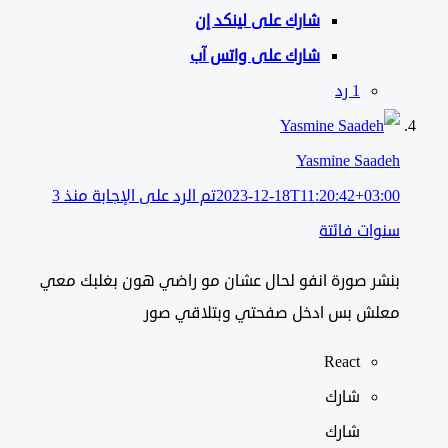
شارك على لينكد إن
شارك على واتس آب
‫1 رد
Yasmine Saadeh
2023-12-18T11:20:42+03:00
تم الرد على الإجابة منذ 3
سنوات فائتة
بنشر صورة انفو لحال عشان مو راضي هون بغلبك معي
معلش بس ادخل صفحتي وبتلاقي صور
React
شارك
شارك