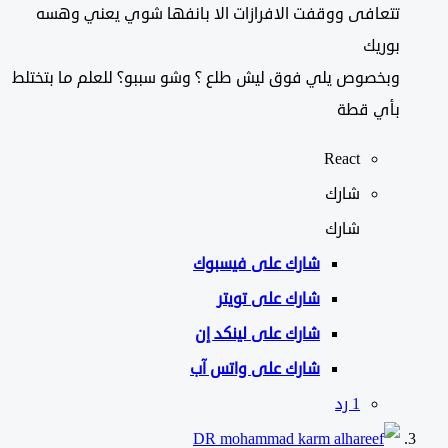
تتعافى ووقفت الافرازات الا بانفها شوي يعني وهسه
بوريك
وبخصوص يلي فوق ليش طلع ؟ وشو سببو؟ للعلم ما بتختلط
بأي قطة
React
شارك
شارك
شارك على
فيسبوك
شارك على تويتر
شارك على لينكد إن
شارك على واتس آب
‫1 رد