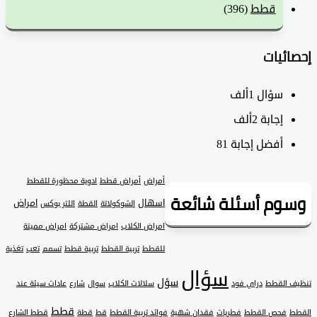
قطط
(396)
ئيات
سؤال
1ألف
‫إجابة
2ألف
أفضل إجابة
81
أمراض
أمراض قطط
ادوية محظورة للقطط
وم أسئلة شائعة
اسهال
امراض
الشوكولاتة
القطة
اللتر بوكس
امراض الكلاب
امراض مشتركة
امراض مميتة
للقطط
تربية القطط
تربية قطط
تسمم
تعب
تغذية
سؤال
سؤل
 القطط
دراي فود
سلالات الكلاب
سوال
شارع
عادات سيئة عند
قطط
فحص القطط
فطريات
فقدان شهية
فوائد تربية القطط
قط
قطة
قطط الشارع