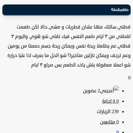
قطة
 سالتك عنها عشان فطريات و مشي حالا لكن طعمت
لقطتي من ٣ ايام طعم النفس فيك تقلي شو هوي واليوم ٣
 عم يطلعلا ريحة نفس ويمكن ريحة جسم حممتا من يومين
رجف ويمكن نازلين مناخيرا؟ شو الحل ما بعرف اذا عليا حرارة
ملا معقولة بلش ياخد الطعم بس صرلو ٣ ايام
‫2 عضوين
0
‫0 إجابة
239
الزيارات
0
متابعين
0