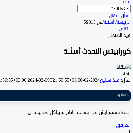
بحث
أسأل سؤال
الرئيسة
/
أسئلة
/
س 59813
التالي
قيد الانتظار
كورابيتس الاحدث أسئلة
بهاذ
سأل:
منذ سنتين
2024-02-09T21:50:55+03:00
2024-02-09T21:50:55+03:00
طوارئ
القط تسمم ايش لحل بسرعه 5ايام مابياكل ومابيشري
المرفق
1