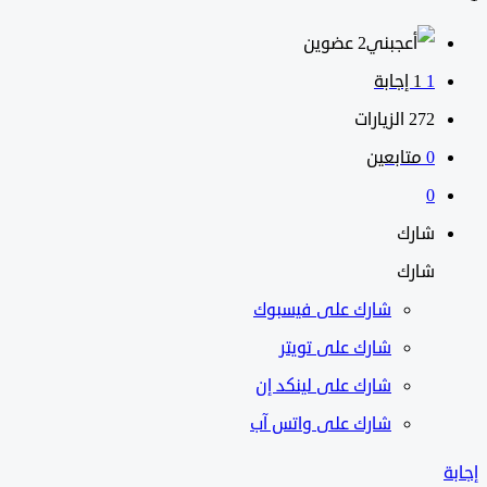
‫2 عضوين
1
‫1 إجابة
272
الزيارات
0
متابعين
0
شارك
شارك
شارك على
فيسبوك
شارك على تويتر
شارك على لينكد إن
شارك على واتس آب
إجابة