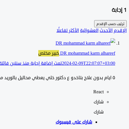
‫1 إجابة
ترتيب حسب
الإقدم
الإقدم
الأحدث
العشوائية
الأكثر تفاعلًا
DR mohammad karm alhareef
خبير مختص
2024-02-09T22:07:07+03:00
تمت إضافة إجابة منذ سنتين فائتة
٥ ايام بدون علاج بتاخدو ع دكتور خلي يعطي محاليل بالوريد مارح تستفيد شي من انترنت
React
شارك
شارك
شارك على
فيسبوك