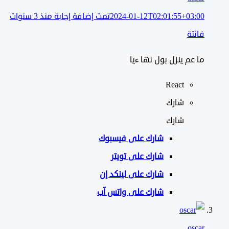
2024-01-12T02:01:55+03:00
تمت إضافة إجابة منذ 3 سنوات
فائتة
ما عم ينزل بول نها ءيا
React
شارك
شارك
شارك على
فيسبوك
شارك على تويتر
شارك على لينكد إن
شارك على واتس آب
oscar