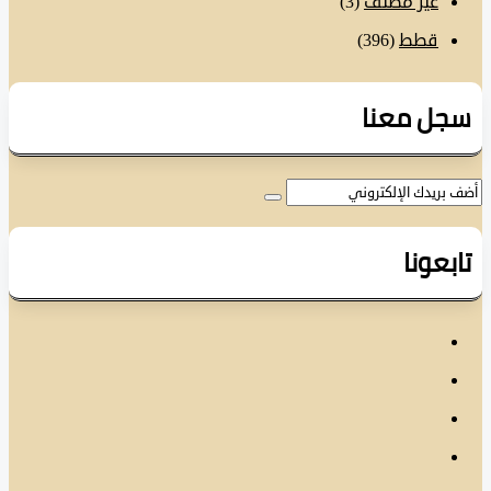
غير مصنف
(3)
قطط
(396)
ل معنا
عونا