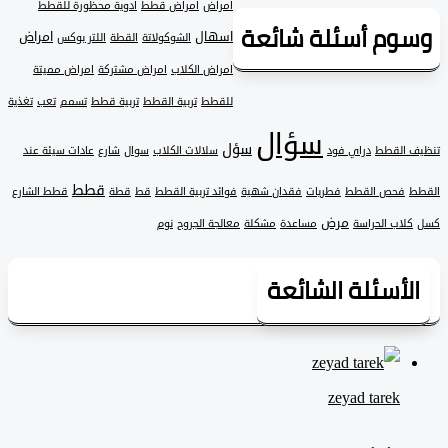
أمراض
أمراض قطط
ادوية محظورة للقطط
وم أسئلة شائعة
اسهال
امراض
الشوكولاتة
القطة
اللتر بوكس
امراض الكلاب
امراض مشتركة
امراض مميتة
للقطط
تربية القطط
تربية قطط
تسمم
تعب
تغذية
سؤال
سؤل
 القطط
دراي فود
سلالات الكلاب
سوال
شارع
عادات سيئة عند
قطط
فحص القطط
فطريات
فقدان شهية
فوائد تربية القطط
قط
قطة
قطط الشارع
مرض
لاب الحراسة
مساعدة
مشكلة
معالجة الجروح
نوم
لأسئلة الشائعة
zeyad ‎tarek