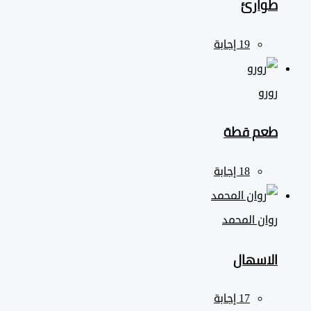
طوارئ
رورو
طعم قطة
روان المحمد
الاسهال