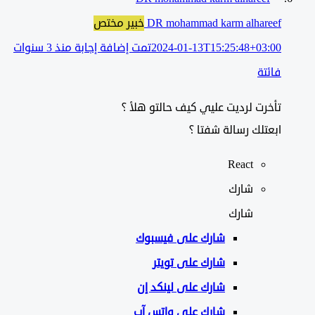
DR mohammad karm alhareef
خبير مختص
2024-01-13T15:25:48+03:00
تمت إضافة إجابة منذ 3 سنوات
فائتة
تأخرت لرديت عليي كيف حالتو هلأ ؟
ابعتلك رسالة شفتا ؟
React
شارك
شارك
شارك على
فيسبوك
شارك على تويتر
شارك على لينكد إن
شارك على واتس آب