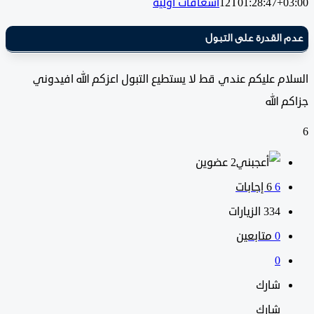
12T01:28:47+0
اسعافات أولية
القدرة على التبول
م عليكم عندي قط لا يستطيع التبول اعزكم الله افيدوني
 الله
‫2 عضوين
6
‫6 إجابات
334
الزيارات
0
متابعين
0
شارك
شارك