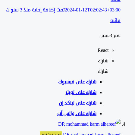
2024-01-12T02:02:43+03:00
تمت إضافة إجابة منذ 3 سنوات
فائتة
عمر 3سنين
React
شارك
شارك
شارك على
فيسبوك
شارك على تويتر
شارك على لينكد إن
شارك على واتس آب
DR mohammad karm alhareef
خبير مختص