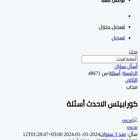
تواصل معنا
تسجيل دخول
تسجيل
 سؤال
سة
/
أسئلة
/
س 48671
ي
ابيتس الاحدث أسئلة
منذ 3 سنوات
2024-01-12T01:28:47+03:00
2024-01-