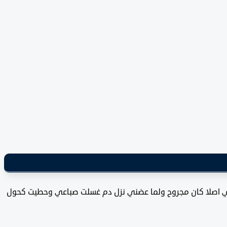
ني صباعي اصلا كان مجروح ولما عضني نزل دم غسلت صباعي وحطيت كحول