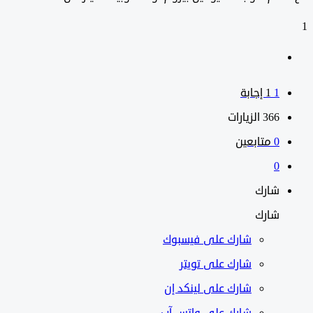
1
1
‫1 إجابة
366
الزيارات
0
متابعين
0
شارك
شارك
شارك على
فيسبوك
شارك على تويتر
شارك على لينكد إن
شارك على واتس آب