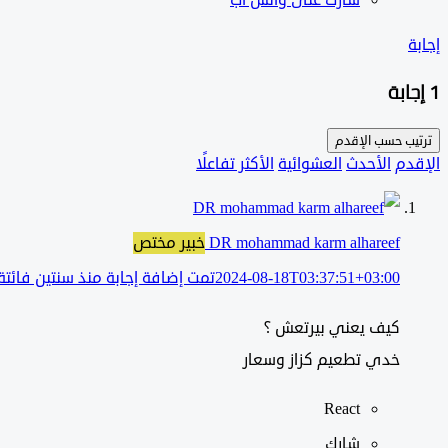
إجابة
‫1 إجابة
ترتيب حسب
الإقدم
الإقدم
الأحدث
العشوائية
الأكثر تفاعلًا
DR mohammad karm alhareef
خبير مختص
2024-08-18T03:37:51+03:00
تمت إضافة إجابة منذ سنتين فائتة
كيف يعني بيرتعش ؟
خدي تطعيم كزاز وسعار
React
شارك