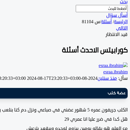
بحث
أسأل سؤال
الرئيسة
/
أسئلة
/
س 81104
التالي
قيد الانتظار
كورابيتس الاحدث أسئلة
esraa.ibrahim
سأل:
منذ سنتين
2024-08-17T23:20:33+03:00
2024-08-17T23:20:33+03:00
عضة كلب
الكلب جريفون عمره 5 شهور عضني في صباعي ونزل
هل كدا في ضرر عليا انا عمري 29
مع العلم هو بقاله يومين بيزوم لوحده وبيقعد يترعش