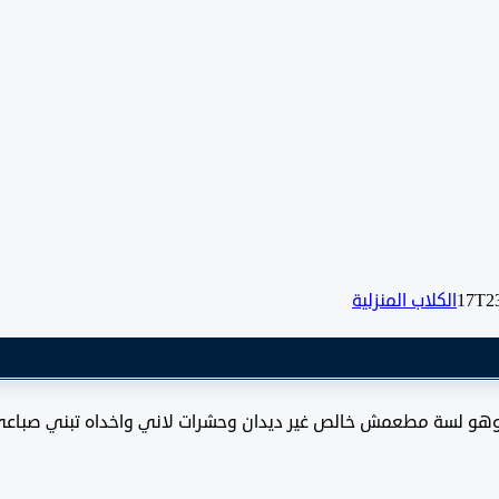
الكلاب المنزلية
 دم كنا بنلعب وهو لسة مطعمش خالص غير ديدان وحشرات لاني واخداه تب