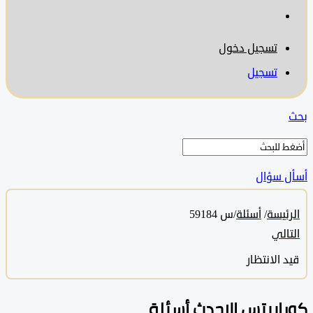
تسجيل دخول
تسجيل
 سؤال
ئيسة
/
أسئلة
/
س 59184
الي
 الانتظار
ابيتس الاحدث أسئلة