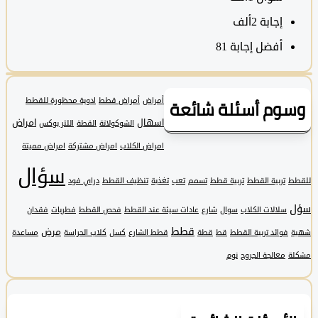
‫إجابة
2ألف
أفضل إجابة
81
وم أسئلة شائعة
أمراض
أمراض قطط
ادوية محظورة للقطط
اسهال
امراض
الشوكولاتة
القطة
اللتر بوكس
امراض الكلاب
امراض مشتركة
امراض مميتة
سؤال
تربية القطط
تربية قطط
تسمم
تعب
تغذية
تنظيف القطط
دراي فود
سلالات الكلاب
سوال
شارع
عادات سيئة عند القطط
فحص القطط
فطريات
فقدان
قطط
مرض
فوائد تربية القطط
قط
قطة
قطط الشارع
كسل
كلاب الحراسة
مساعدة
معالجة الجروح
نوم