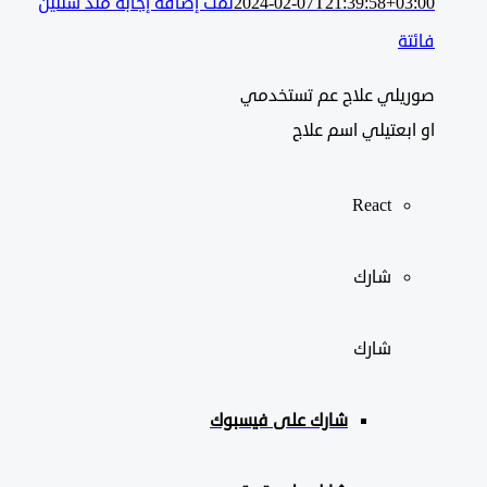
2024-02-07T21:39:58+03:00
تمت إضافة إجابة منذ سنتين
فائتة
صوريلي علاج عم تستخدمي
او ابعتيلي اسم علاج
React
شارك
شارك
شارك على
فيسبوك