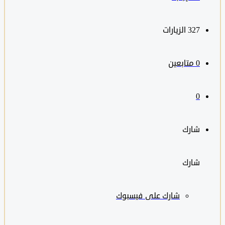
327
الزيارات
0
متابعين
0
شارك
شارك
شارك على
فيسبوك