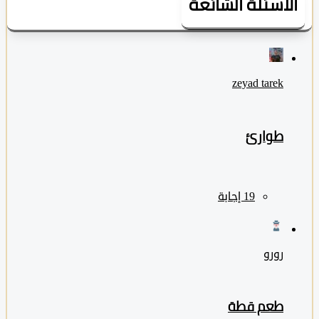
لأسئلة الشائعة
zeyad ‎tarek
طوارئ
رورو
طعم قطة