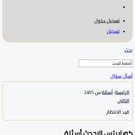
تسجيل دخول
تسجيل
 سؤال
ئيسة
/
أسئلة
/
س 2405
الي
 الانتظار
ابيتس الاحدث أسئلة