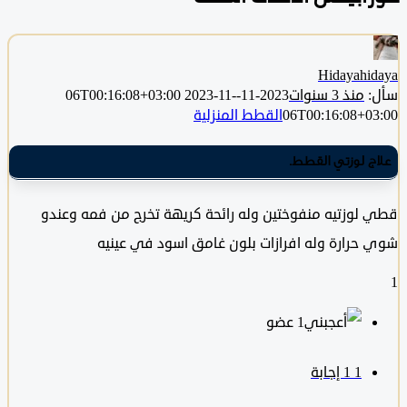
Hidayahi
منذ 3 سنوات
2023-11-06T00:16:08+03:00
2023-11-
06T00:16:08+0
القطط المنزلية
ج لوزتي القطط.
لوزتيه منفوختين وله رائحة كريهة تخرج من فمه وعندو
حرارة وله افرازات بلون غامق اسود في عينيه
‫1 عضو
1
‫1 إجابة