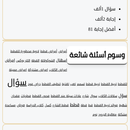
سؤال
1ألف
‫إجابة
2ألف
أفضل إجابة
81
وم أسئلة شائعة
أمراض
أمراض قطط
ادوية محظورة للقطط
اسهال
امراض
الشوكولاتة
القطة
اللتر بوكس
امراض الكلاب
امراض مشتركة
امراض مميتة
سؤال
تربية القطط
تربية قطط
تسمم
تعب
تغذية
تنظيف القطط
دراي فود
سلالات الكلاب
سوال
شارع
عادات سيئة عند القطط
فحص القطط
فطريات
فقدان
قطط
مرض
فوائد تربية القطط
قط
قطة
قطط الشارع
كسل
كلاب الحراسة
مساعدة
معالجة الجروح
نوم