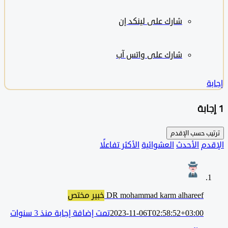
شارك على لينكد إن
شارك على واتس آب
ب حسب
الإقدم
دم
الأحدث
العشوائية
الأكثر تفاعلًا
DR mohammad karm alhareef
خبير مختص
2023-11-06T02:58:52+03:00
تمت إضافة إجابة منذ 3 سنوات