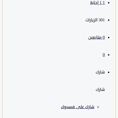
1
‫1 إجابة
301
الزيارات
0
متابعين
0
شارك
شارك
شارك على
فيسبوك