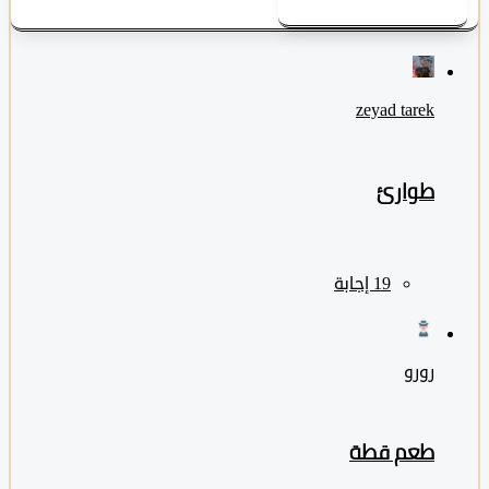
zeyad ‎tarek
طوارئ
رورو
طعم قطة