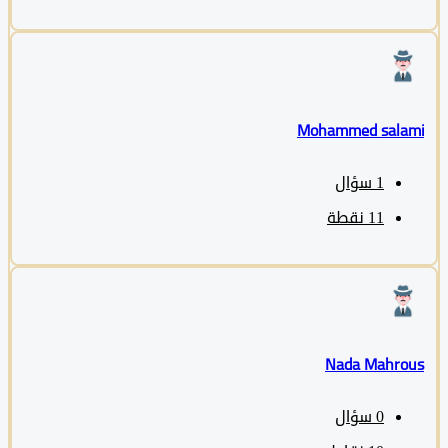
Mohammed sala
1
سؤال
11
نقطة
Nada Mahro
0
سؤال