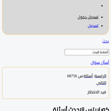
تسجيل دخول
تسجيل
 سؤال
ئيسة
/
أسئلة
/
س 68756
الي
 الانتظار
ابيتس الاحدث أسئلة