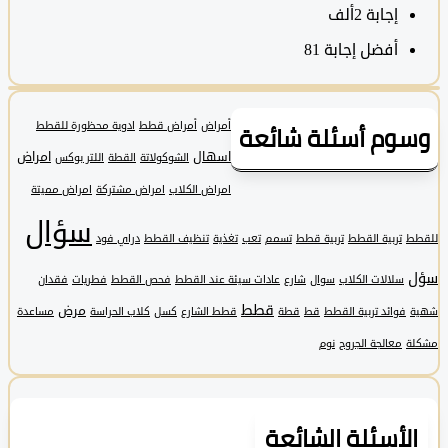
‫إجابة
2ألف
أفضل إجابة
81
وم أسئلة شائعة
أمراض
أمراض قطط
ادوية محظورة للقطط
اسهال
امراض
الشوكولاتة
القطة
اللتر بوكس
امراض الكلاب
امراض مشتركة
امراض مميتة
سؤال
تربية القطط
تربية قطط
تسمم
تعب
تغذية
تنظيف القطط
دراي فود
سلالات الكلاب
سوال
شارع
عادات سيئة عند القطط
فحص القطط
فطريات
فقدان
قطط
مرض
فوائد تربية القطط
قط
قطة
قطط الشارع
كسل
كلاب الحراسة
مساعدة
معالجة الجروح
نوم
لأسئلة الشائعة