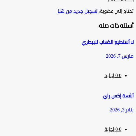
ج إلى عضوية،
‫تسجيل جديد من هنا
لة ذات صلة
تطيع الذهاب للبيطري
202
0
‫0 إجابة
 إكس راي
0
‫0 إجابة