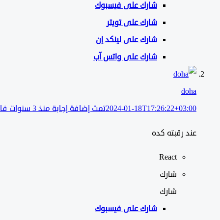
شارك على
فيسبوك
شارك على تويتر
شارك على لينكد إن
شارك على واتس آب
doha
2024-01-18T17:26:22+03:00
تمت إضافة إجابة منذ 3 سنوات فائتة
عند رقبته كده
React
شارك
شارك
شارك على
فيسبوك