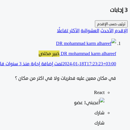
‫3 إجابات
ترتيب حسب
الإقدم
الإقدم
الأحدث
العشوائية
الأكثر تفاعلًا
DR mohammad karm alhareef
خبير مختص
2024-01-18T17:23:23+03:00
تمت إضافة إجابة منذ 3 سنوات فائتة
في مكان معين عليه فطريات ولا في اكتر من مكان ؟
React
‫1 عضو
شارك
شارك