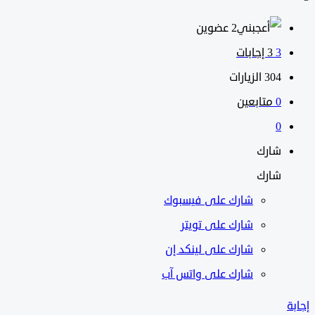
‫2 عضوين
3
‫3 إجابات
304
الزيارات
0
متابعين
0
شارك
شارك
شارك على
فيسبوك
شارك على تويتر
شارك على لينكد إن
شارك على واتس آب
إجابة