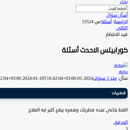
بحث
أسأل سؤال
الرئيسة
/
أسئلة
/
س 53524
التالي
قيد الانتظار
كورابيتس الاحدث أسئلة
doha
سأل:
منذ 3 سنوات
2024-01-18T16:42:04+03:00
2024-01-18T16:42:04+03:00
فطريات
القط بتاعي عنده فطريات وشعره بيقع كتير ايه العلاج
المرفق
3