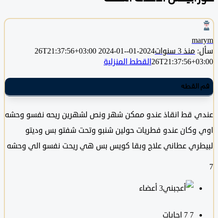
m
منذ 3 سنوات
2024-01-26T21:37:56+03:00
2024-01-
26T21:37:56+0
القطط المنزلية
القطه
 قط انقاذ عندو ممكن شهر ونص لشهرين ريحه نفسو وحشه
وكان عندو فطريات حولين شنبو وتحت شفتو بس وديتو
ري عطاني علاج وبقا كويس بس هي ريحت نفسو الي وحشه
‫3 أعضاء
7
‫7 إجابات