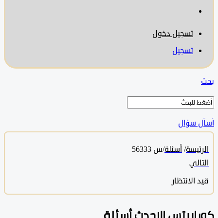
تسجيل دخول
تسجيل
 سؤال
ئيسة
/
أسئلة
/
س 56333
الي
 الانتظار
ابيتس الاحدث أسئلة