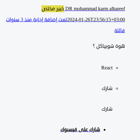
DR mohammad karm alhareef
خبير مختص
2024-01-26T23:56:15+03:00
تمت إضافة إجابة منذ 3 سنوات
فائتة
هوة شوبياكل ؟
React
شارك
شارك
شارك على
فيسبوك