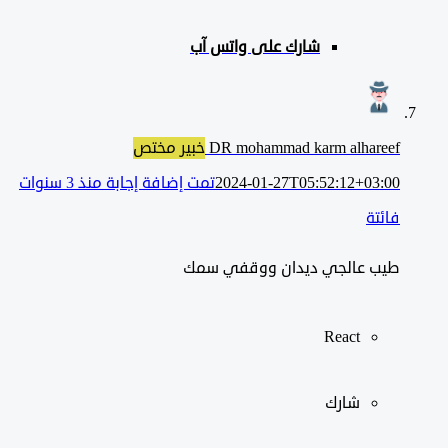
شارك على واتس آب
DR mohammad karm alhareef
خبير مختص
2024-01-27T05:52:12+03:00
تمت إضافة إجابة منذ 3 سنوات
فائتة
طيب عالجي ديدان ووقفي سمك
React
شارك