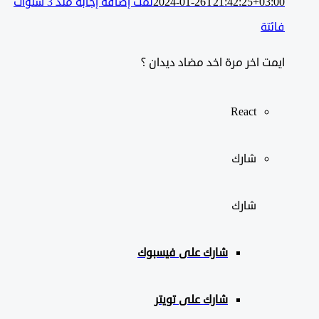
2024-01-26T21:42:25+03:00
تمت إضافة إجابة منذ 3 سنوات
فائتة
ايمت اخر مرة اخد مضاد ديدان ؟
React
شارك
شارك
شارك على
فيسبوك
شارك على تويتر