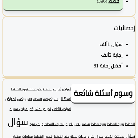
قطط
(396)
ئيات
سؤال
1ألف
‫إجابة
2ألف
أفضل إجابة
81
وم أسئلة شائعة
أمراض
أمراض قطط
ادوية محظورة للقطط
اسهال
امراض
الشوكولاتة
القطة
اللتر بوكس
امراض الكلاب
امراض مشتركة
امراض مميتة
سؤال
تربية القطط
تربية قطط
تسمم
تعب
تغذية
تنظيف القطط
دراي فود
سلالات الكلاب
سوال
شارع
عادات سيئة عند القطط
فحص القطط
فطريات
فقدان