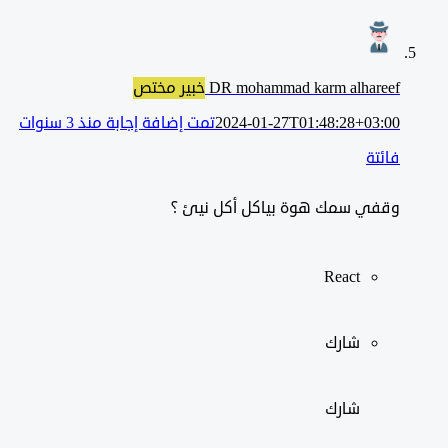
DR mohammad karm alhareef
خبير مختص
2024-01-27T01:48:28+03:00
تمت إضافة إجابة منذ 3 سنوات
فائتة
وقفي سمك هوة بياكل أكل نيئ ؟
React
شارك
شارك