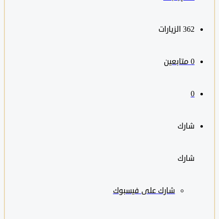
362
الزيارات
0
متابعين
0
شارك
شارك
شارك على
فيسبوك