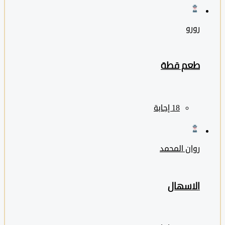
رورو
طعم قطة
روان المحمد
الاسهال