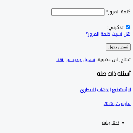
المرور
*
ذكرني!
سيت كلمة المرور؟
ل دخول
ج إلى عضوية،
‫تسجيل جديد من هنا
لة ذات صلة
تطيع الذهاب للبيطري
202
0
‫0 إجابة