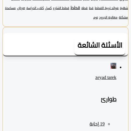
قطط
مرض
فوائد تربية القطط
قط
قطة
قطط الشارع
كسل
كلاب الحراسة
مساعدة
معالجة الجروح
نوم
لأسئلة الشائعة
zeyad ‎tarek
طوارئ