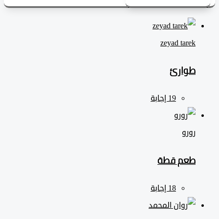
zeyad ‎tarek
طوارئ
رورو
طعم قطة