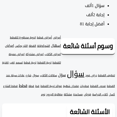
سؤال
1ألف
‫إجابة
2ألف
أفضل إجابة
81
أمراض
أمراض قطط
ادوية محظورة للقطط
وم أسئلة شائعة
اسهال
امراض
الشوكولاتة
القطة
اللتر بوكس
امراض الكلاب
امراض مشتركة
امراض مميتة
للقطط
تربية القطط
تربية قطط
تسمم
تعب
تغذية
سؤال
سؤل
 القطط
دراي فود
سلالات الكلاب
سوال
شارع
عادات سيئة عند
قطط
فحص القطط
فطريات
فقدان شهية
فوائد تربية القطط
قط
قطة
قطط الشارع
مرض
لاب الحراسة
مساعدة
مشكلة
معالجة الجروح
نوم
لأسئلة الشائعة