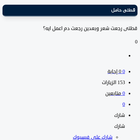
ى حامل
 رجعت شعر وبعدين رجعت دم اعمل ايه؟
0
‫0 إجابة
153
الزيارات
0
متابعين
0
شارك
شارك
شارك على
فيسبوك