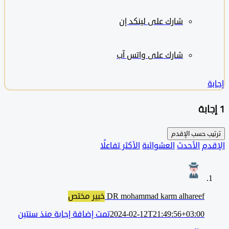
شارك على لينكد إن
شارك على واتس آب
ب حسب
الإقدم
دم
الأحدث
العشوائية
الأكثر تفاعلًا
DR mohammad karm alhareef
خبير مختص
2024-02-12T21:49:56+03:00
تمت إضافة إجابة منذ سنتين