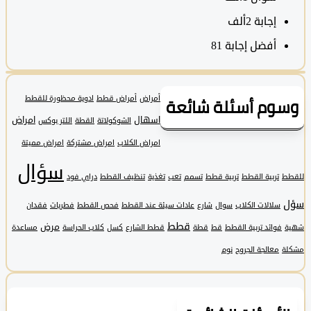
‫إجابة
2ألف
أفضل إجابة
81
وم أسئلة شائعة
أمراض
أمراض قطط
ادوية محظورة للقطط
اسهال
امراض
الشوكولاتة
القطة
اللتر بوكس
امراض الكلاب
امراض مشتركة
امراض مميتة
سؤال
تربية القطط
تربية قطط
تسمم
تعب
تغذية
تنظيف القطط
دراي فود
سلالات الكلاب
سوال
شارع
عادات سيئة عند القطط
فحص القطط
فطريات
فقدان
قطط
مرض
فوائد تربية القطط
قط
قطة
قطط الشارع
كسل
كلاب الحراسة
مساعدة
معالجة الجروح
نوم