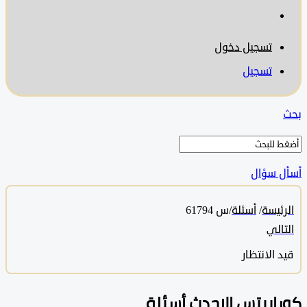
تسجيل دخول
تسجيل
 سؤال
ئيسة
/
أسئلة
/
س 61794
الي
 الانتظار
ابيتس الاحدث أسئلة