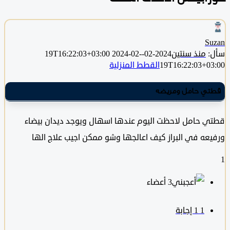
S
منذ سنتين
2024-02-19T16:22:03+03:00
2024-02-
19T16:22:03+0
القطط المنزلية
ي حامل ومريضه
 حامل لاحظت اليوم عندها اسهال ويوجد ديدان بيضاء
عه في البراز كيف اعالجها وشو ممكن اجيب علاج الها
‫3 أعضاء
1
‫1 إجابة