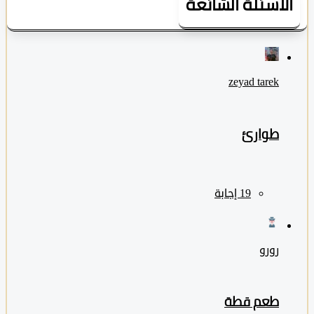
لأسئلة الشائعة
zeyad ‎tarek
طوارئ
رورو
طعم قطة