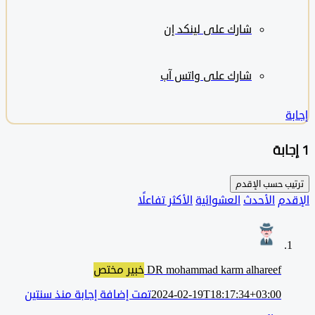
شارك على لينكد إن
شارك على واتس آب
ب حسب
الإقدم
دم
الأحدث
العشوائية
الأكثر تفاعلًا
DR mohammad karm alhareef
خبير مختص
2024-02-19T18:17:34+03:00
تمت إضافة إجابة منذ سنتين