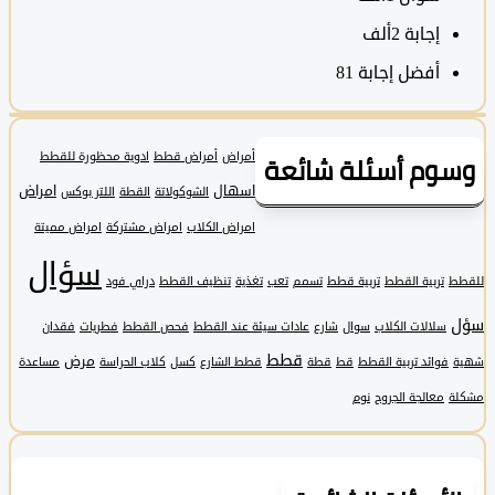
‫إجابة
2ألف
أفضل إجابة
81
وم أسئلة شائعة
أمراض
أمراض قطط
ادوية محظورة للقطط
اسهال
امراض
الشوكولاتة
القطة
اللتر بوكس
امراض الكلاب
امراض مشتركة
امراض مميتة
سؤال
تربية القطط
تربية قطط
تسمم
تعب
تغذية
تنظيف القطط
دراي فود
سلالات الكلاب
سوال
شارع
عادات سيئة عند القطط
فحص القطط
فطريات
فقدان
قطط
مرض
فوائد تربية القطط
قط
قطة
قطط الشارع
كسل
كلاب الحراسة
مساعدة
معالجة الجروح
نوم