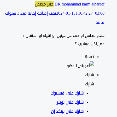
DR mohammad karm alhareef
خبير مختص
2024-01-13T16:42:27+03:00
تمت إضافة إجابة منذ 3 سنوات
فائتة
عندو عطس او دمع عل عينين او اقياء او اسهال ؟
عم ياكل ويشرب ؟
React
‫1 عضو
شارك
شارك
شارك على
فيسبوك
شارك على تويتر
شارك على لينكد إن