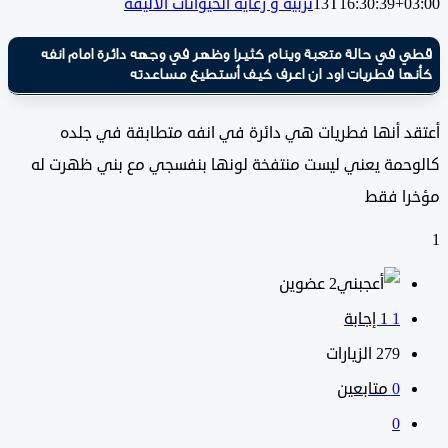
13T16:30:39+0
تربية و رعاية الحيوانات الأليفة
في حالة متعبة وينام كثيرا وظهر في وجهه دائرة امام انفه
ها فطريات اود ان اعرف كيف أستطيع مساعدته
د أنها فطريات هي دائرة في انفه متطابقة في جلده
حمة يعني ليست منتفخة لونها بنفسجي مع بني ظهرت له
ا فقط
‫2 عضوين
1
‫1 إجابة
279
الزيارات
0
متابعين
0