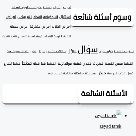
أمراض
أمراض قطط
ادوية محظورة للقطط
وم أسئلة شائعة
اسهال
امراض
الشوكولاتة
القطة
اللتر بوكس
امراض الكلاب
امراض مشتركة
امراض مميتة
للقطط
تربية القطط
تربية قطط
تسمم
تعب
تغذية
سؤال
سؤل
 القطط
دراي فود
سلالات الكلاب
سوال
شارع
عادات سيئة عند
قطط
فحص القطط
فطريات
فقدان شهية
فوائد تربية القطط
قط
قطة
قطط الشارع
مرض
لاب الحراسة
مساعدة
مشكلة
معالجة الجروح
نوم
لأسئلة الشائعة
zeyad ‎tarek