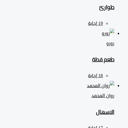
طوارئ
رورو
طعم قطة
روان المحمد
الاسهال