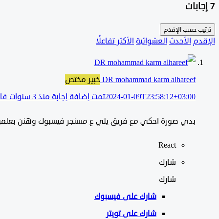
‫7 إجابات
ترتيب حسب
الإقدم
الإقدم
الأحدث
العشوائية
الأكثر تفاعلًا
DR mohammad karm alhareef
خبير مختص
2024-01-09T23:58:12+03:00
تمت إضافة إجابة منذ 3 سنوات فائتة
بدي صورة احكي مع فريق يلي ع مسنجر فيسبوك وهنن بعلم
React
شارك
شارك
شارك على
فيسبوك
شارك على تويتر