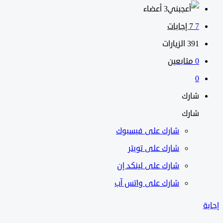
‫3 أعضاء
7
‫7 إجابات
391
الزيارات
0
متابعين
0
شارك
شارك
شارك على
فيسبوك
شارك على تويتر
شارك على لينكد إن
شارك على واتس آب
إجابة