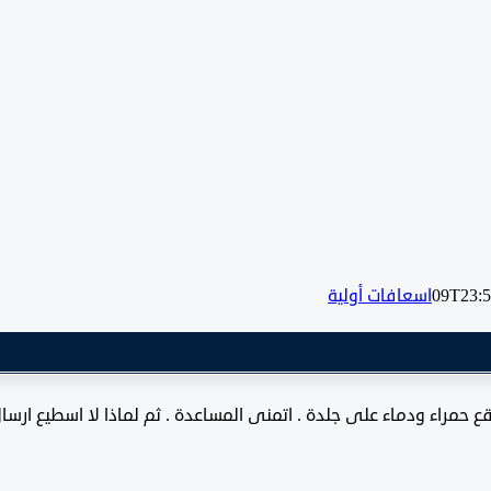
اسعافات أولية
مراء ودماء على جلدة . اتمنى المساعدة . ثم لماذا لا اسطيع ارسا