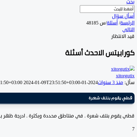
بحث
أسأل سؤال
الرئيسة
/
أسئلة
/
س 48185
التالي
قيد الانتظار
كورابيتس الاحدث أسئلة
xitorgutix
سأل:
منذ 3 سنوات
2024-01-09T23:51:50+03:00
2024-01-09T23:51:50+03:00
قطي يقوم بنتف شعرة
قطي يقوم بنتف شعرة . في منتاطق محددة وبكثرة . ادرجة ظهر بقع ح
7