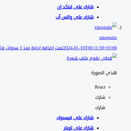
شارك على لينكد إن
شارك على واتس آب
xitorgutix
2024-01-10T00:11:59+03:00
تمت إضافة إجابة منذ 3 سنوات فائتة
هذي الصورة
React
شارك
شارك
شارك على
فيسبوك
شارك على تويتر