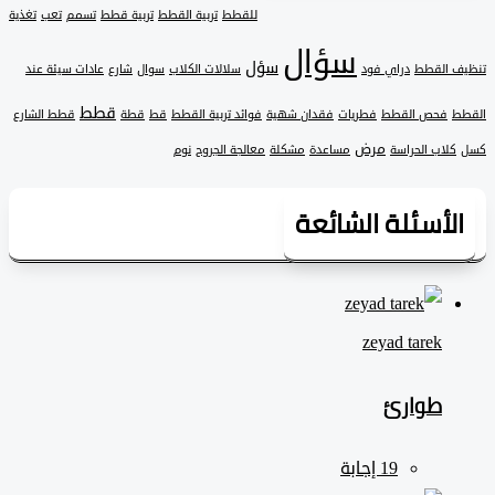
للقطط
تربية القطط
تربية قطط
تسمم
تعب
تغذية
سؤال
سؤل
 القطط
دراي فود
سلالات الكلاب
سوال
شارع
عادات سيئة عند
قطط
فحص القطط
فطريات
فقدان شهية
فوائد تربية القطط
قط
قطة
قطط الشارع
مرض
لاب الحراسة
مساعدة
مشكلة
معالجة الجروح
نوم
لأسئلة الشائعة
zeyad ‎tarek
طوارئ