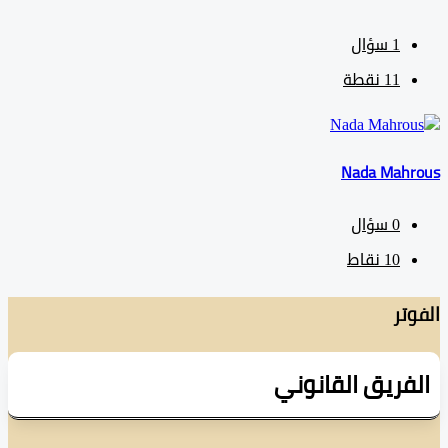
1
سؤال
11
نقطة
Nada Mah
0
سؤال
10
نقاط
تر
فريق القانوني