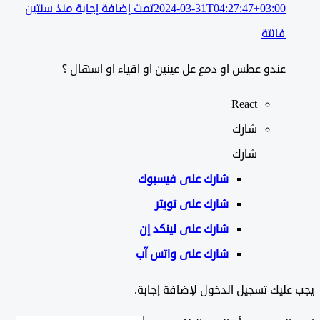
2024-03-31T04:27:47+03:00
تمت إضافة إجابة منذ سنتين
فائتة
عندو عطس او دمع عل عينين او اقياء او اسهال ؟
React
شارك
شارك
شارك على
فيسبوك
شارك على تويتر
شارك على لينكد إن
شارك على واتس آب
ليك تسجيل الدخول لإضافة إجابة.