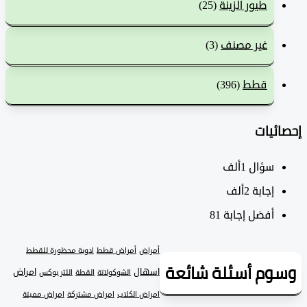
طيور الزينة
(25)
غير مصنف
(3)
قطط
(396)
ئيات
سؤال
1ألف
‫إجابة
2ألف
أفضل إجابة
81
أمراض
أمراض قطط
ادوية محظورة للقطط
وم أسئلة شائعة
اسهال
امراض
الشوكولاتة
القطة
اللتر بوكس
امراض الكلاب
امراض مشتركة
امراض مميتة