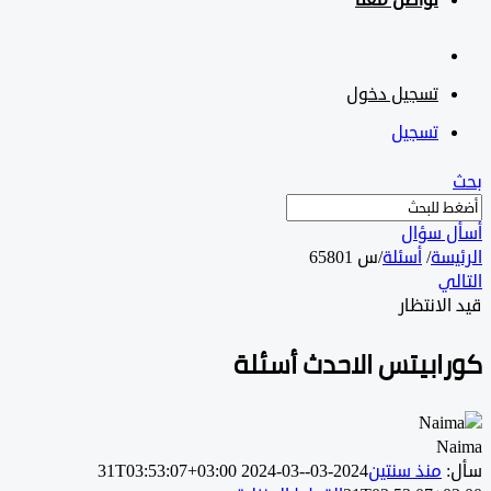
تواصل معنا
تسجيل دخول
تسجيل
 سؤال
سة
/
أسئلة
/
س 65801
ي
لانتظار
ابيتس الاحدث أسئلة
N
منذ سنتين
2024-03-31T03:53:07+03:00
2024-03-