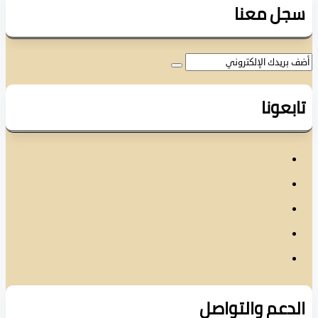
ل معنا
عونا
دعم والتواصل