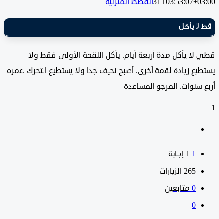
31T03:53:07+0
القطط المنزلية
ا يأكل
ا يأكل مدة أربعة أيام. يأكل اللقمة الأولى فقط ولا
ع زيادة لقمة أخرى. أصبح نحيف جدا ولا يستطيع التحرك .عمره
سنوات. المرجو المساعدة
1
‫1 إجابة
265
الزيارات
0
متابعين
0