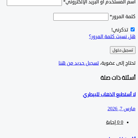
لمستخدم أو البريد الإلكتروني
*
المرور
*
ذكرني!
سيت كلمة المرور؟
ل دخول
ج إلى عضوية،
‫تسجيل جديد من هنا
لة ذات صلة
تطيع الذهاب للبيطري
202
0
‫0 إجابة