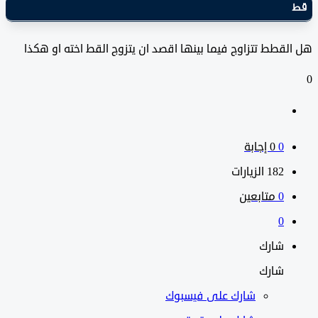
قطط تتزاوج فيما بينها اقصد ان يتزوج القط اخته او هكذا
0
‫0 إجابة
182
الزيارات
0
متابعين
0
شارك
شارك
شارك على
فيسبوك