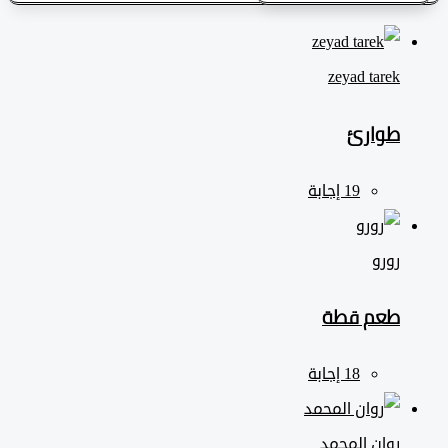
zeyad ‎tarek
طوارئ
رورو
طعم قطة
روان المحمد