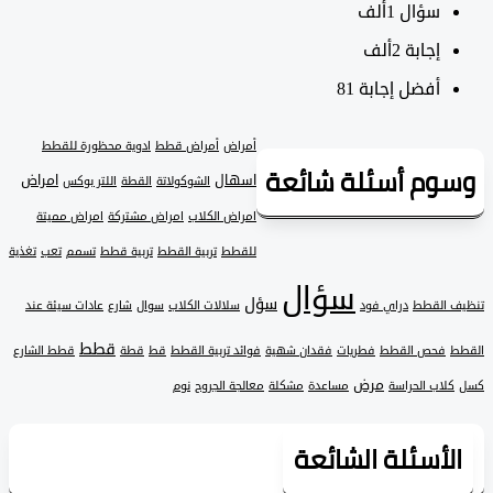
سؤال
1ألف
‫إجابة
2ألف
أفضل إجابة
81
أمراض
أمراض قطط
ادوية محظورة للقطط
وم أسئلة شائعة
اسهال
امراض
الشوكولاتة
القطة
اللتر بوكس
امراض الكلاب
امراض مشتركة
امراض مميتة
للقطط
تربية القطط
تربية قطط
تسمم
تعب
تغذية
سؤال
سؤل
 القطط
دراي فود
سلالات الكلاب
سوال
شارع
عادات سيئة عند
قطط
فحص القطط
فطريات
فقدان شهية
فوائد تربية القطط
قط
قطة
قطط الشارع
مرض
لاب الحراسة
مساعدة
مشكلة
معالجة الجروح
نوم
لأسئلة الشائعة