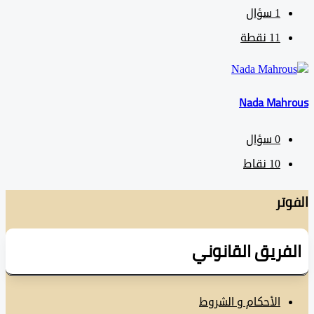
1
سؤال
11
نقطة
Nada Mah
0
سؤال
10
نقاط
تر
فريق القانوني
الأحكام و الشروط