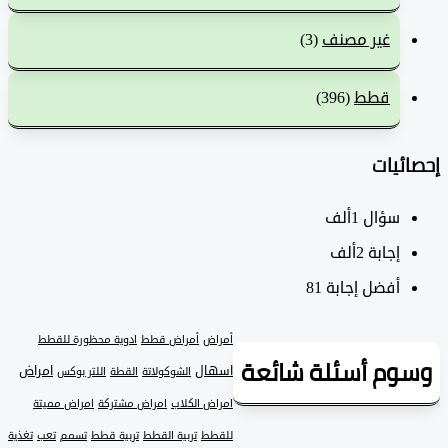
غير مصنف
(3)
قطط
(396)
ئيات
سؤال
1ألف
‫إجابة
2ألف
أفضل إجابة
81
أمراض
أمراض قطط
ادوية محظورة للقطط
وم أسئلة شائعة
اسهال
امراض
الشوكولاتة
القطة
اللتر بوكس
امراض الكلاب
امراض مشتركة
امراض مميتة
للقطط
تربية القطط
تربية قطط
تسمم
تعب
تغذية