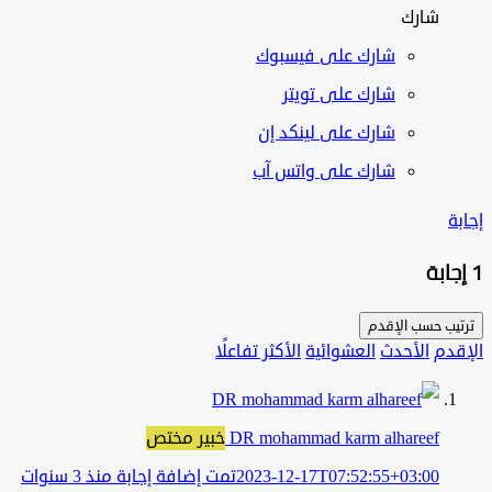
شارك
شارك على
فيسبوك
شارك على تويتر
شارك على لينكد إن
شارك على واتس آب
ب حسب
الإقدم
دم
الأحدث
العشوائية
الأكثر تفاعلًا
DR mohammad karm alhareef
خبير مختص
2023-12-17T07:52:55+03:00
تمت إضافة إجابة منذ 3 سنوات