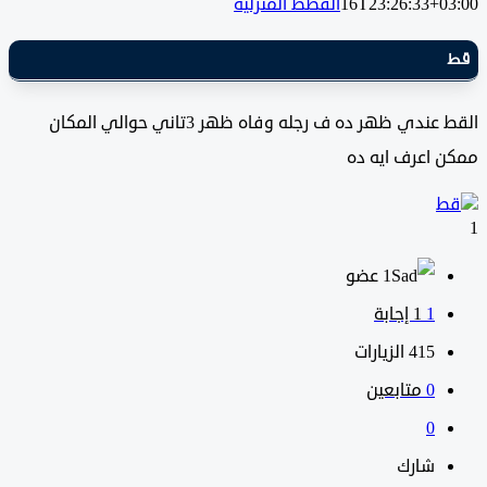
16T23:26:33+0
القطط المنزلية
القط عندي ظهر ده ف رجله وفاه ظهر 3تاني حوالي المكان
 اعرف ايه ده
‫1 عضو
1
‫1 إجابة
415
الزيارات
0
متابعين
0
شارك