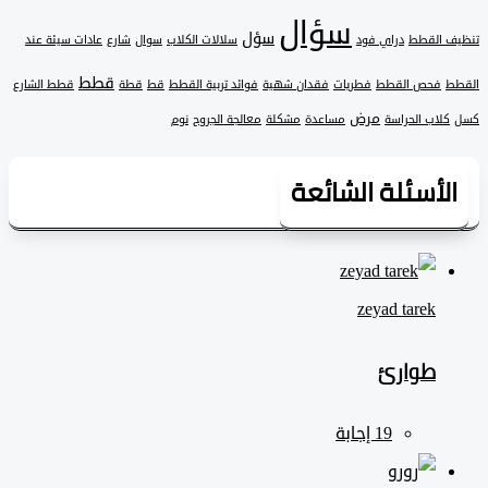
سؤال
سؤل
 القطط
دراي فود
سلالات الكلاب
سوال
شارع
عادات سيئة عند
قطط
فحص القطط
فطريات
فقدان شهية
فوائد تربية القطط
قط
قطة
قطط الشارع
مرض
لاب الحراسة
مساعدة
مشكلة
معالجة الجروح
نوم
لأسئلة الشائعة
zeyad ‎tarek
طوارئ