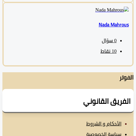
Nada Mahro
0
سؤال
10
نقاط
تر
فريق القانوني
الأحكام و الشروط
سياسة الخصوصية