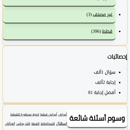
غير مصنف
(3)
قطط
(396)
ئيات
سؤال
1ألف
‫إجابة
2ألف
أفضل إجابة
81
وم أسئلة شائعة
أمراض
أمراض قطط
ادوية محظورة للقطط
اسهال
امراض
الشوكولاتة
القطة
اللتر بوكس