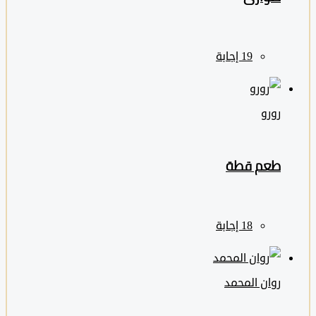
رورو
طعم قطة
روان المحمد