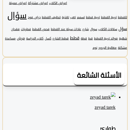
امراض الكلاب
امراض مشتركة
امراض مميتة
سؤال
تربية القطط
تربية قطط
تسمم
تعب
تغذية
تنظيف القطط
دراي فود
سلالات الكلاب
سوال
شارع
عادات سيئة عند القطط
فحص القطط
فطريات
فقدان
قطط
مرض
فوائد تربية القطط
قط
قطة
قطط الشارع
كسل
كلاب الحراسة
مساعدة
معالجة الجروح
نوم
لأسئلة الشائعة
zeyad ‎tarek
طوارئ