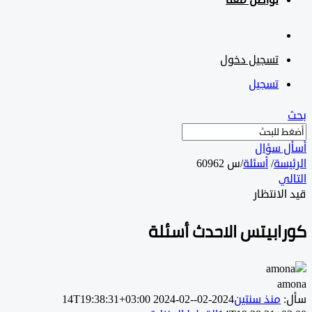
تواصل معنا
تسجيل دخول
تسجيل
 سؤال
سة
/
أسئلة
/
س 60962
ي
لانتظار
ابيتس الاحدث أسئلة
a
منذ سنتين
2024-02-14T19:38:31+03:00
2024-02-