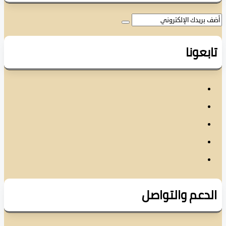
عونا
دعم والتواصل