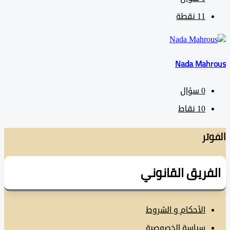
11
نقطة
Nada Mah
0
سؤال
10
نقاط
تر
فريق القانوني
الأحكام و الشروط
سياسة الخصوصية