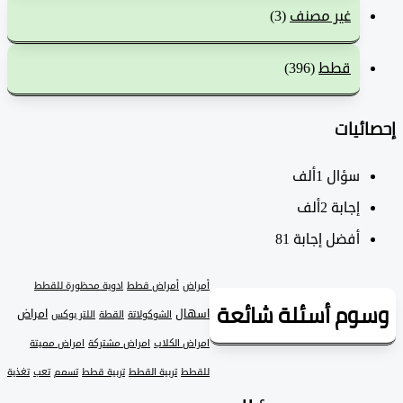
غير مصنف
(3)
قطط
(396)
ئيات
سؤال
1ألف
‫إجابة
2ألف
أفضل إجابة
81
أمراض
أمراض قطط
ادوية محظورة للقطط
وم أسئلة شائعة
اسهال
امراض
الشوكولاتة
القطة
اللتر بوكس
امراض الكلاب
امراض مشتركة
امراض مميتة
للقطط
تربية القطط
تربية قطط
تسمم
تعب
تغذية