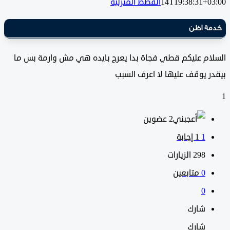
14T19:38:31+0
القطط المنزلية
ة اظن
ام عليكم قطي فجاة بدا يعرج بايده هي مش وارمة بس ما
 يوقف عليها لا اعرف السبب
‫2 عضوين
1
‫1 إجابة
298
الزيارات
0
متابعين
0
شارك
شارك