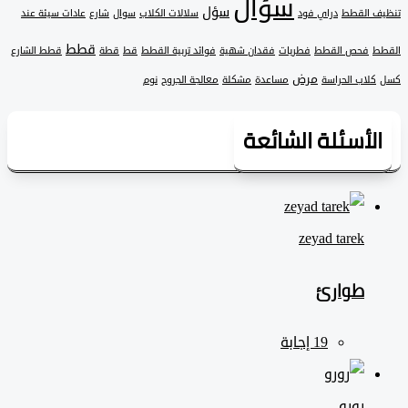
سؤال
سؤل
 القطط
دراي فود
سلالات الكلاب
سوال
شارع
عادات سيئة عند
قطط
فحص القطط
فطريات
فقدان شهية
فوائد تربية القطط
قط
قطة
قطط الشارع
مرض
لاب الحراسة
مساعدة
مشكلة
معالجة الجروح
نوم
لأسئلة الشائعة
zeyad ‎tarek
طوارئ
رورو