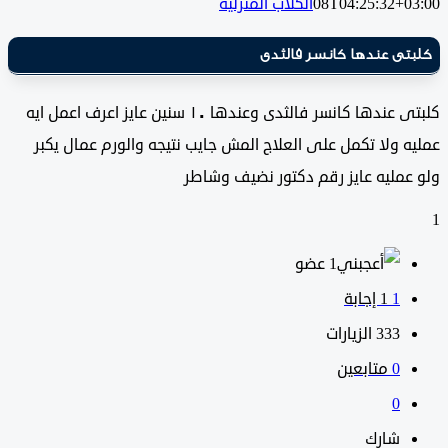
08T04:25:32+0
الكلاب المنزلية
تى عندها كانسر فالثدى
كلبتى عندها كانسر فالثدى وعندها ١٠ سنين عايز اعرف اعمل ايه
 ولا تكمل على العلاج المش جايب نتيجه والورم عمال يكبر
عمليه عايز رقم دكتور نضيف وشاطر
‫1 عضو
1
‫1 إجابة
333
الزيارات
0
متابعين
0
شارك