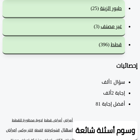
طيور الزينة
(25)
غير مصنف
(3)
قطط
(396)
ئيات
سؤال
1ألف
‫إجابة
2ألف
أفضل إجابة
81
أمراض
أمراض قطط
ادوية محظورة للقطط
وم أسئلة شائعة
اسهال
امراض
الشوكولاتة
القطة
اللتر بوكس