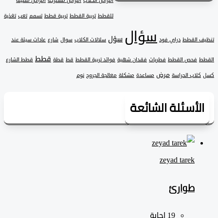
امراض الكلاب
امراض مشتركة
امراض مميتة
للقطط
تربية القطط
تربية قطط
تسمم
تعب
تغذية
سؤال
سؤل
 القطط
دراي فود
سلالات الكلاب
سوال
شارع
عادات سيئة عند
قطط
فحص القطط
فطريات
فقدان شهية
فوائد تربية القطط
قط
قطة
قطط الشارع
مرض
لاب الحراسة
مساعدة
مشكلة
معالجة الجروح
نوم
لأسئلة الشائعة
zeyad ‎tarek
طوارئ