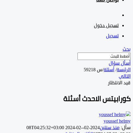
تواصل معنا
تسجيل دخول
تسجيل
 سؤال
سة
/
أسئلة
/
س 59218
ي
لانتظار
ابيتس الاحدث أسئلة
youssef ‎
منذ سنتين
2024-02-08T04:25:32+03:00
2024-02-