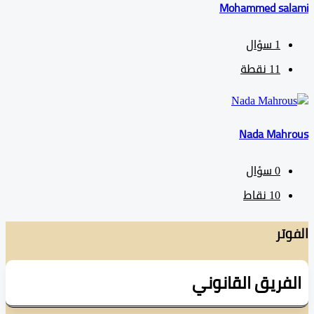
Mohammed sa
1
سؤال
11
نقطة
Nada Mah
0
سؤال
10
نقاط
تر
فريق القانوني