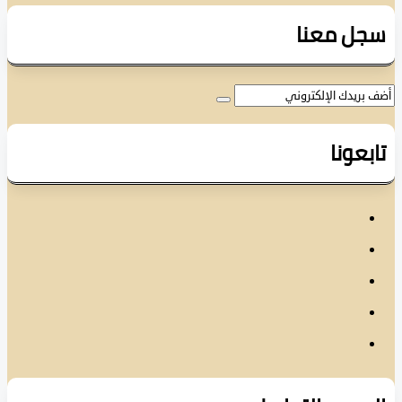
ل معنا
عونا