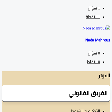
1
سؤال
11
نقطة
Nada Mah
0
سؤال
10
نقاط
تر
فريق القانوني
الأحكام و الشروط