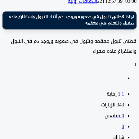
22T12:57:39+0
اسعافات أولية
ا قطتي تتبول في صعوبه ويوجد دم أثناء التبول واستفارغ ماده
اء وللعلم هي معقمه
 تتبول معقمه وتتبول في صعوبه ويوجد دم في التبول
فراغ ماده صفراء
1
‫1 إجابة
343
الزيارات
0
متابعين
0
شارك