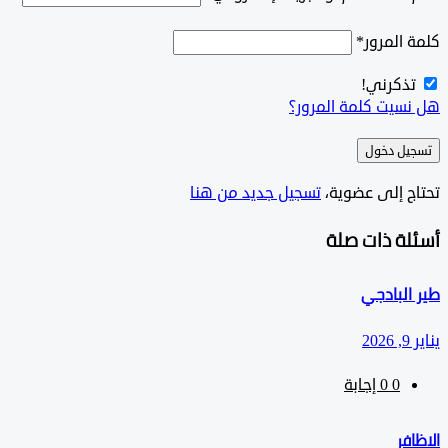
المرور
*
ذكرني!
سيت كلمة المرور؟
ل دخول
ج إلى عضوية،
‫تسجيل جديد من هنا
لة ذات صلة
لبادجي
0
‫0 إجابة
فر