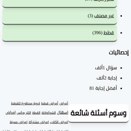
غير مصنف
(3)
قطط
(396)
ئيات
سؤال
1ألف
‫إجابة
2ألف
أفضل إجابة
81
أمراض
أمراض قطط
ادوية محظورة للقطط
وم أسئلة شائعة
اسهال
امراض
الشوكولاتة
القطة
اللتر بوكس
امراض الكلاب
امراض مشتركة
امراض مميتة