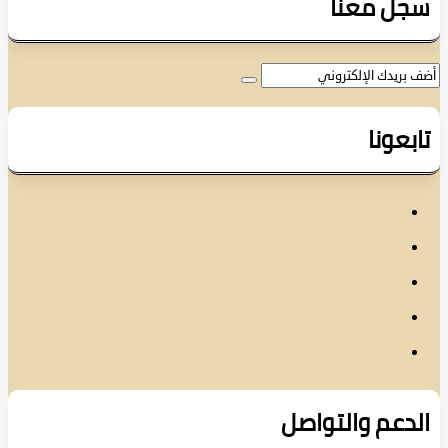
ل معنا
عونا
دعم والتواصل