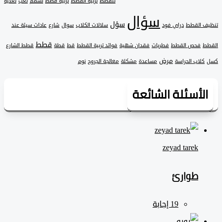
للقطط
تربية القطط
تربية قطط
تسمم
تعب
تغذية
سؤال
سؤل
 القطط
دراي فود
سلالات الكلاب
سوال
شارع
عادات سيئة عند
قطط
فحص القطط
فطريات
فقدان شهية
فوائد تربية القطط
قط
قطة
قطط الشارع
مرض
لاب الحراسة
مساعدة
مشكلة
معالجة الجروح
نوم
لأسئلة الشائعة
zeyad ‎tarek
طوارئ