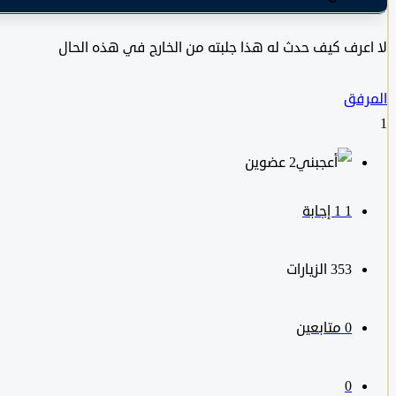
لا اعرف كيف حدث له هذا جلبته من الخارج في هذه الحال
المرفق
1
‫2 عضوين
1
‫1 إجابة
353
الزيارات
0
متابعين
0