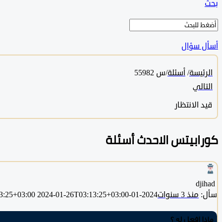
بحث
أسأل سؤال
الرئيسة
/
أسئلة
/
س 55982
التالي
قيد الانتظار
كورابيتس الاحدث أسئلة
djihad ‎
سأل:
منذ 3 سنوات
2024-01-26T03:13:25+03:00
2024-01-26T03:13:25+03:00
ماذا افعل له ؟