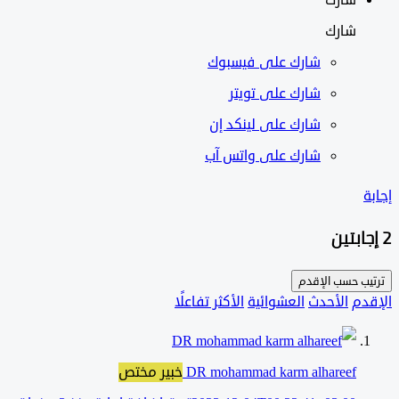
شارك
شارك على
فيسبوك
شارك على تويتر
شارك على لينكد إن
شارك على واتس آب
ب حسب
الإقدم
دم
الأحدث
العشوائية
الأكثر تفاعلًا
DR mohammad karm alhareef
خبير مختص