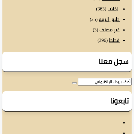
الكلاب
(363)
طيور الزينة
(25)
غير مصنف
(3)
قطط
(396)
ل معنا
عونا