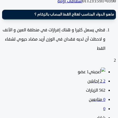
01T23:15:01+0
اسعافات أولية
 الدواء المناسب لعلاج القط المصاب بالزكام ؟
قطي يسعل كثيرا و هناك إفرازات في منطقة العين و الأنف
و لاحظت أن لديه فقدان في الوزن أريد مضاد حيوي لشفاء
القط
‫1 عضو
2
‫2 إجابتين
562
الزيارات
0
متابعين
0
شارك