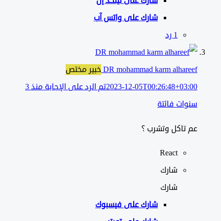
شارك على لينكد إن
شارك على واتس آب
‫1 رد
DR mohammad karm alhareef
خبير مختص
2023-12-05T00:26:48+03:00
تم الرد على الإجابة منذ 3
سنوات فائتة
عم تاكل وتشرب ؟
React
شارك
شارك
شارك على
فيسبوك