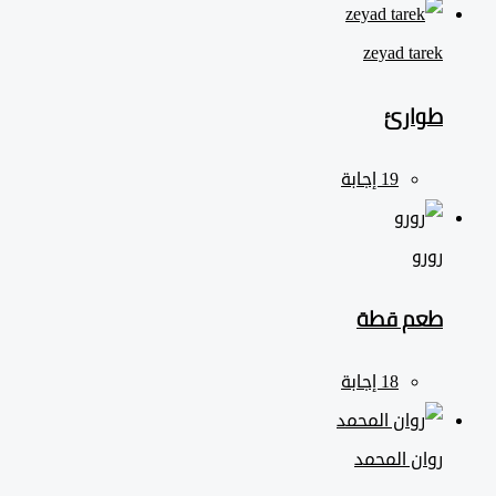
zeyad ‎tarek
طوارئ
رورو
طعم قطة
روان المحمد