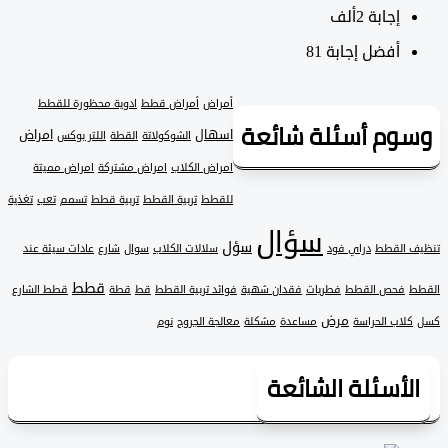
‫إجابة
2ألف
أفضل إجابة
81
أمراض
أمراض قطط
ادوية محظورة للقطط
وم أسئلة شائعة
اسهال
امراض
الشوكولاتة
القطة
اللتر بوكس
امراض الكلاب
امراض مشتركة
امراض مميتة
للقطط
تربية القطط
تربية قطط
تسمم
تعب
تغذية
سؤال
سؤل
 القطط
دراي فود
سلالات الكلاب
سوال
شارع
عادات سيئة عند
قطط
فحص القطط
فطريات
فقدان شهية
فوائد تربية القطط
قط
قطة
قطط الشارع
مرض
لاب الحراسة
مساعدة
مشكلة
معالجة الجروح
نوم
لأسئلة الشائعة