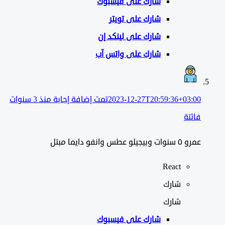
شارك على
فيسبوك
شارك على تويتر
شارك على لينكد إن
شارك على واتس آب
2023-12-27T20:59:36+03:00
تمت إضافة إجابة منذ 3 سنوات
فائتة
عمرو ٥ سنوات وبيجيلو عطس وانفو دايما مبتل
React
شارك
شارك
شارك على
فيسبوك