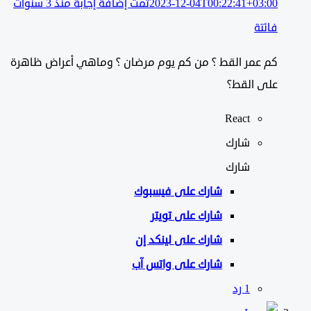
2023-12-04T00:22:41+03:00
تمت إضافة إجابة منذ 3 سنوات
فائتة
كم عمر القط ؟ من كم يوم مرضان ؟ وماهي أعراض ظاهرة
على القط؟
React
شارك
شارك
شارك على
فيسبوك
شارك على تويتر
شارك على لينكد إن
شارك على واتس آب
‫1 رد