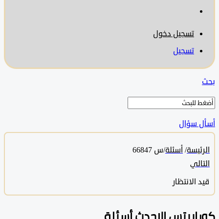
تسجيل دخول
تسجيل
 سؤال
ئيسة
/
أسئلة
/
س 66847
الي
 الانتظار
ابيتس الاحدث أسئلة