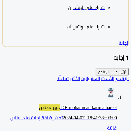
شارك على لينكد إن
شارك على واتس آب
ب حسب
الإقدم
دم
الأحدث
العشوائية
الأكثر تفاعلًا
DR mohammad karm alhareef
خبير مختص
2024-04-07T18:41:38+03:00
تمت إضافة إجابة منذ سنتين
فائتة