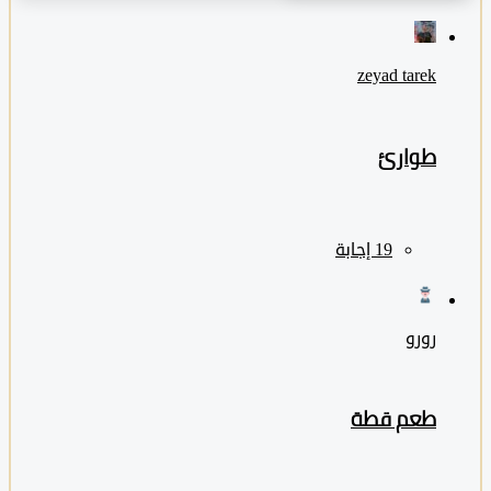
zeyad ‎tarek
طوارئ
رورو
طعم قطة