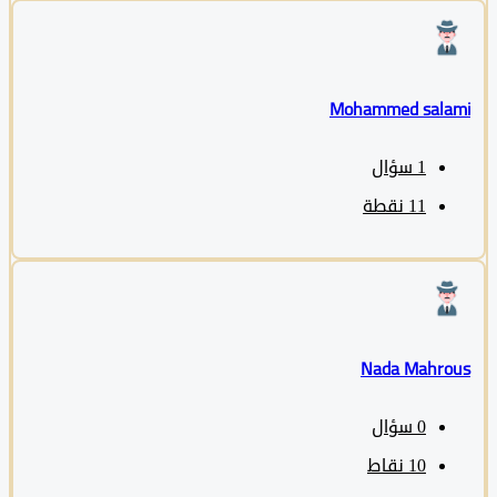
Mohammed sala
1
سؤال
11
نقطة
Nada Mahro
0
سؤال
10
نقاط