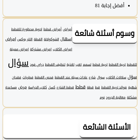
أفضل إجابة
81
وم أسئلة شائعة
أمراض
أمراض قطط
ادوية محظورة للقطط
اسهال
امراض
الشوكولاتة
القطة
اللتر بوكس
امراض الكلاب
امراض مشتركة
امراض مميتة
سؤال
تربية القطط
تربية قطط
تسمم
تعب
تغذية
تنظيف القطط
دراي فود
سلالات الكلاب
سوال
شارع
عادات سيئة عند القطط
فحص القطط
فطريات
فقدان
قطط
مرض
فوائد تربية القطط
قط
قطة
قطط الشارع
كسل
كلاب الحراسة
مساعدة
معالجة الجروح
نوم
لأسئلة الشائعة