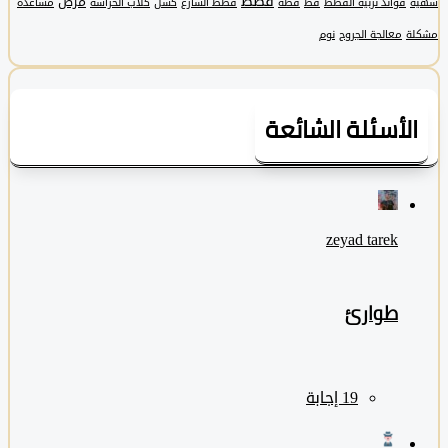
قطط
مرض
فوائد تربية القطط
قط
قطة
قطط الشارع
كسل
كلاب الحراسة
مساعدة
معالجة الجروح
نوم
لأسئلة الشائعة
zeyad ‎tarek
طوارئ