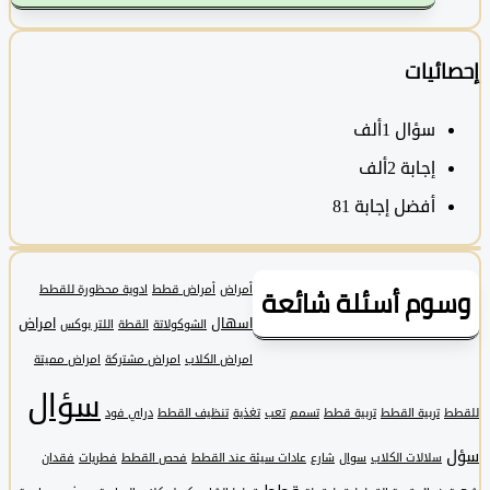
ئيات
سؤال
1ألف
‫إجابة
2ألف
أفضل إجابة
81
وم أسئلة شائعة
أمراض
أمراض قطط
ادوية محظورة للقطط
اسهال
امراض
الشوكولاتة
القطة
اللتر بوكس
امراض الكلاب
امراض مشتركة
امراض مميتة
سؤال
تربية القطط
تربية قطط
تسمم
تعب
تغذية
تنظيف القطط
دراي فود
سلالات الكلاب
سوال
شارع
عادات سيئة عند القطط
فحص القطط
فطريات
فقدان