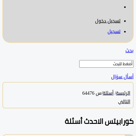
تسجيل دخول
تسجيل
 سؤال
ئيسة
/
أسئلة
/
س 64476
الي
ابيتس الاحدث أسئلة