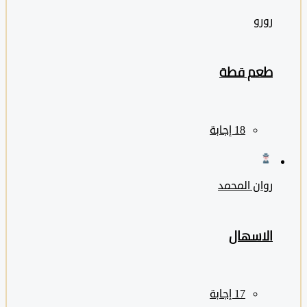
رورو
طعم قطة
روان المحمد
الاسهال