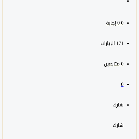
0
‫0 إجابة
171
الزيارات
0
متابعين
0
شارك
شارك