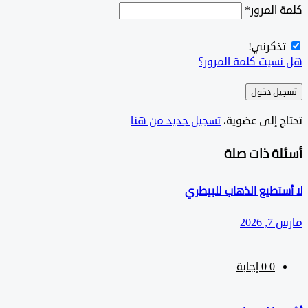
المرور
*
ذكرني!
سيت كلمة المرور؟
ل دخول
ج إلى عضوية،
‫تسجيل جديد من هنا
لة ذات صلة
تطيع الذهاب للبيطري
202
0
‫0 إجابة