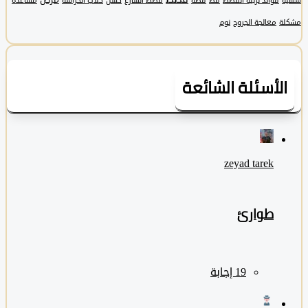
فوائد تربية القطط
قط
قطة
قطط الشارع
كسل
كلاب الحراسة
مساعدة
معالجة الجروح
نوم
لأسئلة الشائعة
zeyad ‎tarek
طوارئ