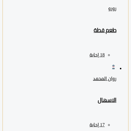
رورو
طعم قطة
روان المحمد
الاسهال