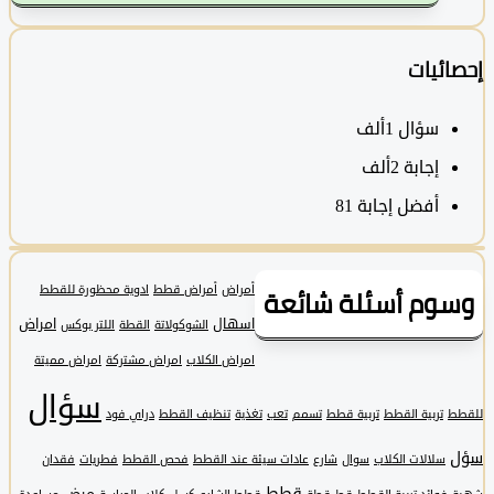
ئيات
سؤال
1ألف
‫إجابة
2ألف
أفضل إجابة
81
وم أسئلة شائعة
أمراض
أمراض قطط
ادوية محظورة للقطط
اسهال
امراض
الشوكولاتة
القطة
اللتر بوكس
امراض الكلاب
امراض مشتركة
امراض مميتة
سؤال
تربية القطط
تربية قطط
تسمم
تعب
تغذية
تنظيف القطط
دراي فود
سلالات الكلاب
سوال
شارع
عادات سيئة عند القطط
فحص القطط
فطريات
فقدان
قطط
مرض