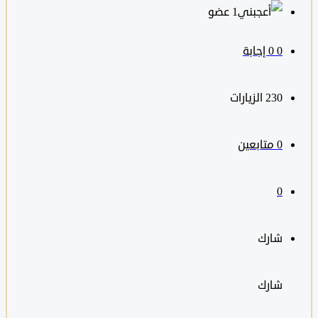
‫1 عضو
0
‫0 إجابة
230
الزيارات
0
متابعين
0
شارك
شارك