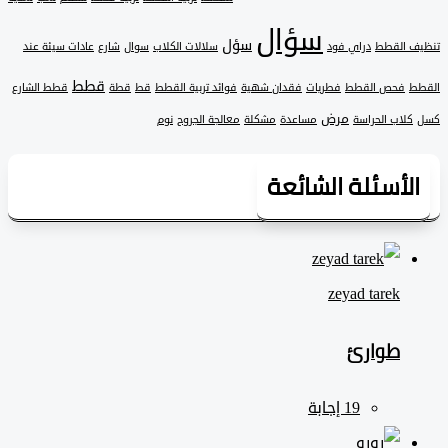
سؤال
سؤل
 القطط
دراي فود
سلالات الكلاب
سوال
شارع
عادات سيئة عند
قطط
فحص القطط
فطريات
فقدان شهية
فوائد تربية القطط
قط
قطة
قطط الشارع
مرض
لاب الحراسة
مساعدة
مشكلة
معالجة الجروح
نوم
لأسئلة الشائعة
zeyad ‎tarek
طوارئ