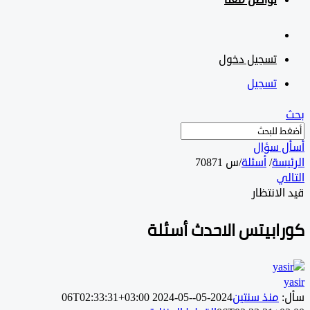
تواصل معنا
تسجيل دخول
تسجيل
 سؤال
سة
/
أسئلة
/
س 70871
ي
لانتظار
ابيتس الاحدث أسئلة
منذ سنتين
2024-05-06T02:33:31+03:00
2024-05-