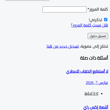
المرور
*
ذكرني!
سيت كلمة المرور؟
ل دخول
ج إلى عضوية،
‫تسجيل جديد من هنا
لة ذات صلة
تطيع الذهاب للبيطري
202
0
‫0 إجابة
 إكس راي