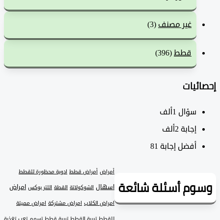
غير مصنف
(3)
قطط
(396)
ئيات
سؤال
1ألف
‫إجابة
2ألف
أفضل إجابة
81
أمراض
أمراض قطط
ادوية محظورة للقطط
وم أسئلة شائعة
اسهال
امراض
الشوكولاتة
القطة
اللتر بوكس
امراض الكلاب
امراض مشتركة
امراض مميتة
للقطط
تربية القطط
تربية قطط
تسمم
تعب
تغذية