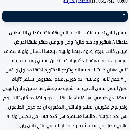
11T05:27:42+0
القطط المنزلية
 اللي تجربه فنفس الحاله اللي هقولها يفدني انا قطتي
عندها ٨ شهور وداخله فال٩ ومن ويومين ظهر عليها اعراض
 كانت بترجع رغاوي بيضا والبيبي بتعها اسهال ولونه شفاف
شويه ورحت فسعتها للدكتور اداها ٣حقن وتاني يوم رحت بيها
 عشان كانت لسه تعبانه وبترجع الدكتوره ادتها محلول ونفس
ال٣ حقن تاني وقالتلي ده كورس علاج المفروض يستمر ٣ايام
ليوم التاني الترجيع قل شويه مرجعتش غير مرتين ولون البيبي
ا رجع طبيعي بس غامق واسهال بردو وانهارده كان تالت يوم
 يوم فكورس العلاج وقالتلي الدكتوره ان ده مرض الطاعون
حد دلوقتي حالتها مستقره هل كده في امل تتحسن ولا اي
ي حصل مع قطته كده وخفت او لو في علاج تاني ياريت