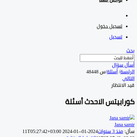
تواصل معنا
تسجيل دخول
تسجيل
 سؤال
سة
/
أسئلة
/
س 48448
ي
لانتظار
ابيتس الاحدث أسئلة
Jana ‎
منذ 3 سنوات
2024-01-11T05:27:42+03:00
2024-01-