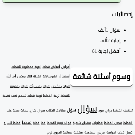
ئيات
سؤال
1ألف
‫إجابة
2ألف
أفضل إجابة
81
أمراض
أمراض قطط
ادوية محظورة للقطط
وم أسئلة شائعة
اسهال
امراض
الشوكولاتة
القطة
اللتر بوكس
امراض الكلاب
امراض مشتركة
امراض مميتة
للقطط
تربية القطط
تربية قطط
تسمم
تعب
تغذية
سؤال
سؤل
 القطط
دراي فود
سلالات الكلاب
سوال
شارع
عادات سيئة عند
قطط
فحص القطط
فطريات
فقدان شهية
فوائد تربية القطط
قط
قطة
قطط الشارع
مرض
لاب الحراسة
مساعدة
مشكلة
معالجة الجروح
نوم