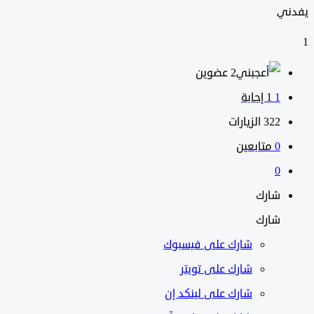
ي
‫2 عضوين
1
‫1 إجابة
322
الزيارات
0
متابعين
0
شارك
شارك
شارك على
فيسبوك
شارك على تويتر
شارك على لينكد إن