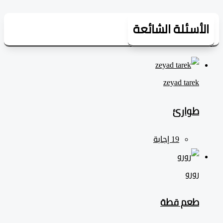
لأسئلة الشائعة
zeyad ‎tarek
طوارئ
رورو
طعم قطة