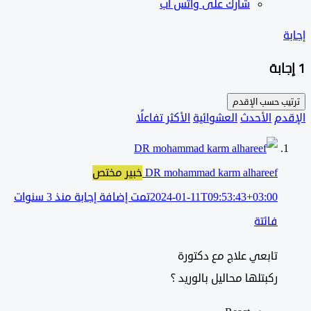
شارك على واتس آب
ب حسب
الإقدم
دم
الأحدث
العشوائية
الأكثر تفاعلًا
DR mohammad karm alhareef
خبير مختص
2024-01-11T09:53:43+03:00
تمت إضافة إجابة منذ 3 سنوات
فائتة
تابعي علاج مع دكتورة
ركبتلها محاليل بالوريد ؟